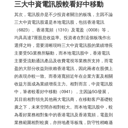
三大中資電訊股較看好中移動
其次，電訊股亦是不少投資者關注的板塊，主因不論
三大中資電訊股還是本地電訊股，包括香港電訊
（6823）、香港寬頻（1310）及電盈（0008）等，
均具高達7厘股息收益率。投資者在對這個板塊作出
選擇之時，需要清晰現時三大中資電訊股的業績增長
主要受5G業務所驅動，而本地電訊股中，香港電訊
主要受流動通訊產品及收費電視等業務所支持，而電
盈的大部分收益則依賴香港電訊，因此兩者在股價上
的表現亦較一致。而香港寬頻近年在企業方案及相關
收益方面成為業績增長主力。相對而言，中資電訊股
中，筆者較看好中移動（0941），主因論5G發展，
其目前相對領先其他兩大電訊商，在移動客戶基礎較
廣之下，未來空間亦相對較大。而本地電訊股中，較
為看好業務相對集中的香港電訊及香港寬頻，電盈則
業務範圍相對較廣，亦持地產等板塊，防守性稍略遜