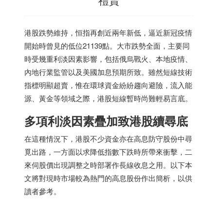
港股跌勢維持，恒指再創近兩年新低，逼近新冠疫情
開始時曾見的低位21139點。大市跌勢全面，主要同
時受幾重利淡因素影響，包括俄烏戰火、本地疫情、
內地行業監管以及美國加息預期所致。雖然短線技術
指標明顯超賣，惟在環球資金紛紛趨向避險，流入能
源、黃金等領域之際，港股短線暫時尚難輕易言底。
多項利淡因素疊加致港股續尋底
在這種情況下，港股不少資金亦在高息防守股份中尋
覓出路，一方面以求降低指數下跌時所帶來衝擊，二
來伺股價出現調整之時部署作長線收息之用。以下本
文將對現時市場較為熱門的高息股份作出簡析，以供
讀者參考。