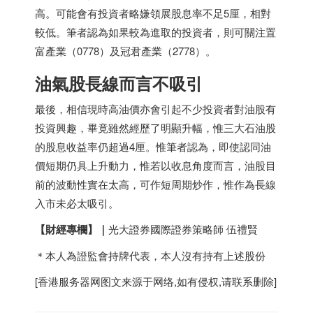
高。可能會有投資者略嫌領展股息率不足5厘，相對
較低。筆者認為如果較為進取的投資者，則可關注置
富產業（0778）及冠君產業（2778）。
油氣股長線而言不吸引
最後，相信現時高油價亦會引起不少投資者對油股有
投資興趣，畢竟雖然經歷了明顯升幅，惟三大石油股
的股息收益率仍超過4厘。惟筆者認為，即使認同油
價短期仍具上升動力，惟若以收息角度而言，油股目
前的波動性實在太高，可作短周期炒作，惟作為長線
入市未必太吸引。​
【財經專欄】
｜
光大證券國際證券策略師 伍禮賢
＊本人為證監會持牌代表，本人沒有持有上述股份
[
香港服务器
网图文来源于网络,如有侵权,请联系删除]