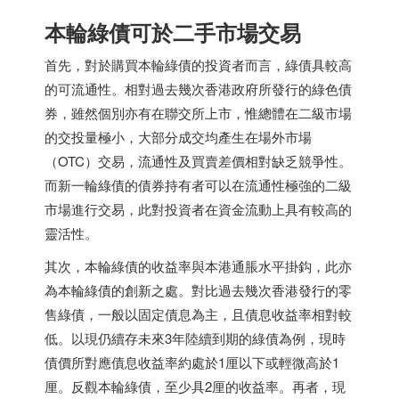
本輪綠債可於二手市場交易
首先，對於購買本輪綠債的投資者而言，綠債具較高
的可流通性。相對過去幾次香港政府所發行的綠色債
券，雖然個別亦有在聯交所上市，惟總體在二級市場
的交投量極小，大部分成交均產生在場外市場
（OTC）交易，流通性及買賣差價相對缺乏競爭性。
而新一輪綠債的債券持有者可以在流通性極強的二級
市場進行交易，此對投資者在資金流動上具有較高的
靈活性。
其次，本輪綠債的收益率與本港通脹水平掛鈎，此亦
為本輪綠債的創新之處。對比過去幾次香港發行的零
售綠債，一般以固定債息為主，且債息收益率相對較
低。以現仍續存未來3年陸續到期的綠債為例，現時
債價所對應債息收益率約處於1厘以下或輕微高於1
厘。反觀本輪綠債，至少具2厘的收益率。再者，現