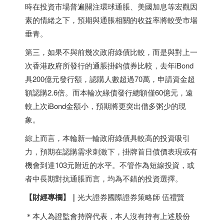
時在投資市場普遍關注環球通脹、美國加息等宏觀因
素的情緒之下，預期與通脹相關的收益率將較受市場
垂青。
第三，如果不與前幾次政府綠債比較，而是與對上一
次香港政府所發行的通脹掛鈎債券比較，去年iBond
具200億元發行額，認購人數超過70萬，申請資金超
額認購2.6倍。而本輪次綠債發行總額僅60億元，遠
較上次iBond金額小，預期將更突出僧多粥少的現
象。
綜上而言，本輪新一輪政府綠債具較高的投資吸引
力，預期在認購需求刺激下，掛牌首日債價表現或有
機會到達103元附近的水平。不管作為短線投資，或
者中長期對抗通脹而言，均為不錯的投資選擇。​
【財經專欄】
｜
光大證券國際證券策略師 伍禮賢
＊本人為證監會持牌代表，本人沒有持有上述股份