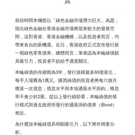
前段時間本欄曾以「綠色金融市場潛力巨大」為題，
指出綠色金融在香港金融市場將迎來較大的發展空
間，這對香港、香港金融機構，以及投資者而言，均
帶來各自的新機遇。近日，香港政府正式宣布發行新
一期綠色零售債券。總體而言，筆者認為本輪綠債頗
具吸引力，投資者不妨給予適度關注。
本輪綠債的存續期為3年，發行規模最多60億港元，
每手入場費為1萬元。購買綠債的投資者將每六個月
獲派一次債息，債息水平與本地通脹水平掛鈎，惟息
率不會少於2厘。從以上發行細節看，本輪綠債的發
行模式與過去政府所發行的通脹掛鈎債券（iBond）
相近。
為什麼說本輪綠債具明顯吸引力，以下將作簡要分
析。