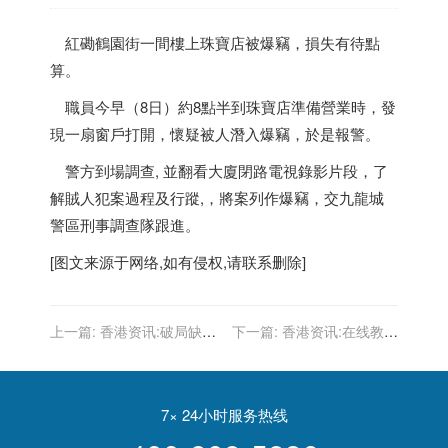
紅磡鶴園街一間樓上珠寶店被爆竊，損失有待點
算。
職員今早（8日）約8點半到珠寶店準備營業時，發
現一扇窗戶打開，懷疑被人潛入爆竊，於是報警。
警方到場調查, 並翻看大廈閉路電視錄影片段，了
解賊人犯案過程及行蹤,，將案列作爆竊，交九龍城
警區刑事調查隊跟進。
[图文来源于网络,如有侵权,请联系删除]
上一篇:
香港资讯:破局缺芯
下一篇:
香港资讯:在线教育
难题：努力“造芯”还不够，
潮水褪去
合理“用芯”更关键
7× 24小时服务热线