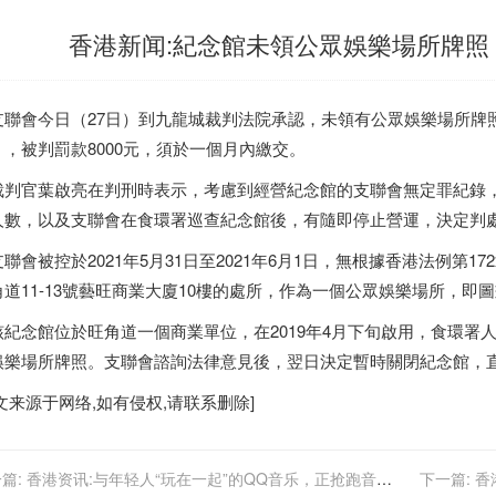
香港新闻:紀念館未領公眾娛樂場所牌照 
聯會今日（27日）到九龍城裁判法院承認，未領有公眾娛樂場所牌
》，被判罰款8000元，須於一個月內繳交。
判官葉啟亮在判刑時表示，考慮到經營紀念館的支聯會無定罪紀錄
人數，以及支聯會在食環署巡查紀念館後，有隨即停止營運，決定判處
會被控於2021年5月31日至2021年6月1日，無根據
香港
法例第1
角道11-13號藝旺商業大廈10樓的處所，作為一個公眾娛樂場所，
紀念館位於旺角道一個商業單位，在2019年4月下旬啟用，食環署
娛樂場所牌照。支聯會諮詢法律意見後，翌日決定暫時關閉紀念館，
文来源于网络,如有侵权,请联系删除]
篇:
香港资讯:与年轻人“玩在一起”的QQ音乐，正抢跑音娱
下一篇:
香