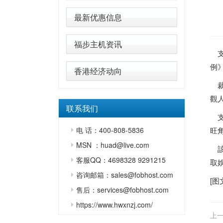
最新优惠信息
福步主机资讯
支
例
香港经济动向
裁
觀
联系我们
支聯
电 话：400-808-5836
旺
MSN ：huad@live.com
該
客服QQ：4698328 9291215
取
咨询邮箱：sales@fobhost.com
[图
售后：services@fobhost.com
https://www.hwxnzj.com/
上一