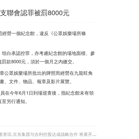
支聯會認罪被罰8000元
照經營一個紀念館，違反《公眾娛樂場所條
，坦白承認控罪，亦考慮紀念館的場地面積、參
罰款8000元，須於一個月之內繳交。
72章公眾娛樂場所批出的牌照而經營在九龍旺角
即圖畫、文件、物品、報章及影片展覽。
人員在今年6月1日到場巡查後，指紀念館未有領
直至另行通知。
港资讯:京东集团与吉利控股达成战略合作 将展开多