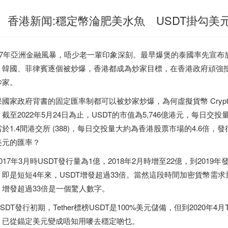
香港新闻:穩定幣淪肥美水魚 USDT掛勾
997年亞洲金融風暴，唔少老一輩印象深刻。最早爆煲的泰國率先宣
、韓國、菲律賓逐個被炒爆，香港都成為炒家目標，在香港政府頑強
炒家。
國家政府背書的固定匯率制都可以被炒家炒爆，為何虛擬貨幣 Crypto
截至2022年5月24日為止，USDT的市值為5,746億港元，每日交投
於1.4間港交所 (388)，每日交投量大約為香港股票市場的4.6倍，發行
美元的匯率？
017年3月時USDT發行量為1億，2018年2月時增至22億，到2019年發
。即是短短4年來，USDT增發超過33倍。當然這段時間加密貨幣需
，增發超過33倍是一個驚人數字。
SDT發行初期，Tether標榜USDT是100%美元儲備，但到2020年4月T
，已從錨定美元變成唔知用嘜去穩定啲乜。