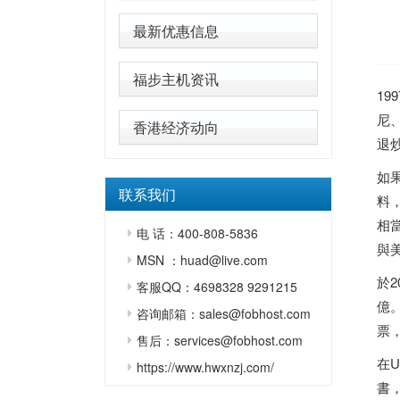
最新优惠信息
福步主机资讯
1
尼
香港经济动向
退
如果
联系我们
料，
相當
电 话：400-808-5836
與
MSN ：huad@live.com
於2
客服QQ：4698328 9291215
億
咨询邮箱：sales@fobhost.com
票
售后：services@fobhost.com
在U
https://www.hwxnzj.com/
書