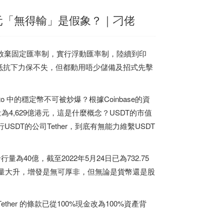
美元「無得輸」是假象？｜刁佬
布放棄固定匯率制，實行浮動匯率制，陸續到印
抵抗下力保不失，但都動用唔少儲備及招式先擊
 中的穩定幣不可被炒爆？根據Coinbase的資
量為4,629億港元，這是什麼概念？USDT的市值
USDT的公司Tether，到底有無能力維繫USDT
行量為40億，截至2022年5月24日已為732.75
求量大升，增發是無可厚非，但無論是貨幣還是股
ether 的條款已從100%現金改為100%資產背