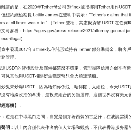
離譜的是，在2020年Tether母公司Bitfinex被指挪用Tether用
紐約總檢察長 Letitia James在聲明中表示︰"Tether’s claims that its virtu
llars at all times was a lie." （Tether 聲稱，其虛擬貨
可參看：https://ag.ny.gov/press-release/2021/attorney-general-james
inexs-illegal）
查中發現2017年Bitfinex以信託形式持有 Tether 部分準備
財務管理。
果連USDT的背後設計及儲備都這麼不穩定，管理團隊信用亦似乎有
？可見其他與USDT相關衍生穩定幣只會火燒連環船。
日炒鬼未炒爆USDT，因為唔知你係乜，唔得閒，太細粒，今天USD
幣沒有地緣政治的牽掛，是投資組合的另類選擇。這個世界沒有美元會
財經專欄】
．
介：遊走在中環黑白之間，自覺是個穿著西裝的古惑仔，在波詭雲譎
責聲明︰
以上內容僅代表作者的個人立場和觀點，不代表
香港服务器