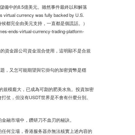
作USDT儲備中的8.5億美元。雖然事件最終以和解落
al currency was fully backed by U.S.
幣 USDT 在任何時候都完全由美元支持，一直都是個謊話。）
-ends-virtual-currency-trading-platform-
金，將客戶的資金跟公司資金混合使用，這明顯不是合規
問題，又怎可能期望與它掛勾的加密貨幣是穩
T的規模龐大，已成為可劏的肥美水魚。投資加密
打仗，但沒有USDT世界是不會有什麼分別。
的金融市場中，鑽研刀不血刃的秘訣。
的任何立場，
香港服务器
亦無法核實上述內容的