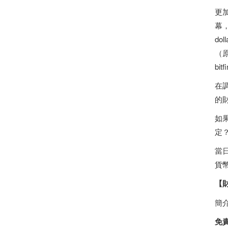
更加
幕，但
do
（原文
bitf
在調
的
如
定
當
貨
【
簡
免