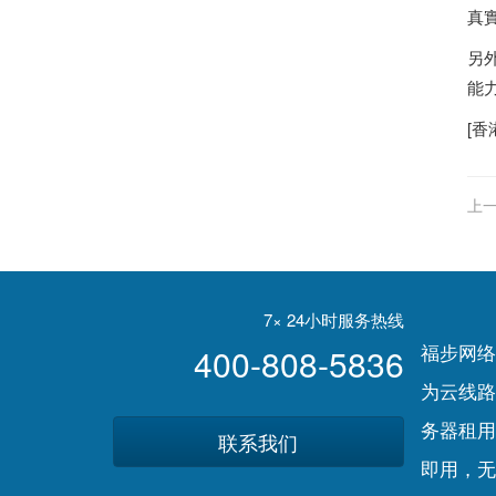
真
另
能
[
香
上一
7× 24小时服务热线
福步网络
400-808-5836
为云线路
务器租用
联系我们
即用，无