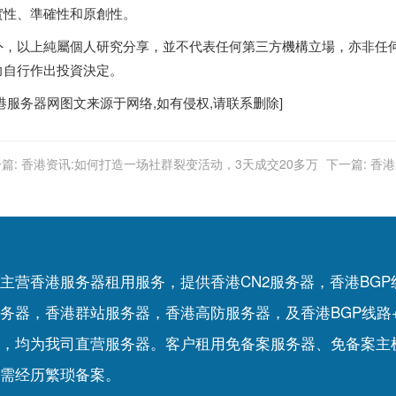
實性、準確性和原創性。
外，以上純屬個人研究分享，並不代表任何第三方機構立場，亦非任
力自行作出投資決定。
港服务器
网图文来源于网络,如有侵权,请联系删除]
篇:
香港资讯:如何打造一场社群裂变活动，3天成交20多万
下一篇:
香港
主营香港服务器租用服务，提供香港CN2服务器，香港BG
务器，香港群站服务器，香港高防服务器，及香港BGP线路
，均为我司直营服务器。客户租用
免备案服务器
、
免备案主
需经历繁琐备案。