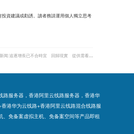
何投資建議或勸誘。讀者務請運用個人獨立思考
新闻:追逐增長已不合時宜 回歸現實 從供需看出
機會｜鄭昆侖
P线路服务器，香港阿里云线路服务器，香港华
+香港华为云线路+香港阿里云线路混合线路服
机
、
免备案虚拟主机
、
免备案空间
等产品即租