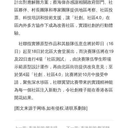
計出對應解難方案；蔡海偉亦感謝相關政府部門、社
區夥伴、村長團隊和專家團隊提供地區考察、社區投
票、科技培訓和技術支援，讓「社創。社區4.0」在
區內外多方協作下成為改善社區，實踐社創的行動體
驗。
社聯指實髒原型作品和其餘隊伍意念將於即日（16
日）起至18日於北區大會堂展出，而決賽隊伍將在19
及22日進行4場「社區測試」，由決賽隊伍學生即場
示範原型設計運作，再由北區街坊提供改良意見；至
於第4屆「社創．社區4.0」比賽將於10月中接受申
請，聚焦深水埗區，社聯冀望比賽帶來的實踐精神能
為每一個社區注入新動力，令社創種子能在
香港
各區
開花結果。
[图文来源于网络,如有侵权,请联系删除]
上一篇:
香港新闻:警方呼籲
下一篇:
香港新闻:鄭若驊：