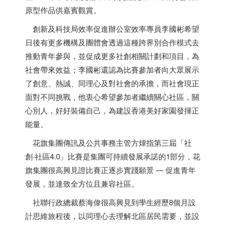
原型作品供嘉賓觀賞。
創新及科技局效率促進辦公室效率專員李國彬希望
日後有更多機構及團體會透過這種跨界別合作模式去
推動青年參與，並促成更多社創相關計劃和項目，為
社會帶來效益；李國彬還認為比賽參加者向大眾展示
了創意、熱誠、同理心及對社會的承擔，而社會現正
面對不同挑戰，他衷心希望參加者繼續關心社區，關
心別人，好好裝備自己，為建設
香港
美好家園發揮正
能量。
花旗集團傳訊及公共事務主管方煒指第三屆「社
創‧社區4.0」比賽是集團可持續發展承諾的1部分，花
旗集團很高興見證比賽正逐步實踐願景 — 促進青年
發展，並達致全方位且兼容社區。
社聯行政總裁蔡海偉很高興見到學生經歷8個月設
計思維旅程後，以同理心去理解北區居民需要，並設