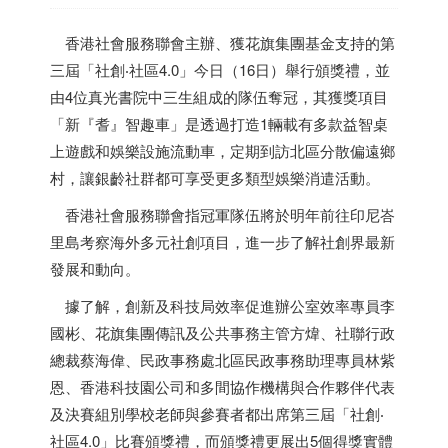
香港
社會服務聯會主辦、獲花旗集團基金支持的第
三屆「社創‧社區4.0」今日（16日）舉行頒獎禮，並
由4位真光書院中三生組成的隊伍奪冠，其獲獎項目
「新『耆』智趣車」是透過打造1輛載有多款益智桌
上遊戲和娛樂設施流動車，定期到訪北區分散偏遠鄉
村，讓銀齡社群都可享受更多類型娛樂消遣活動。
香港
社會服務聯會指冠軍隊伍將於明年前往印尼峇
里島考察海外多元社創項目，進一步了解社創界最新
發展和動向。
據了解，創新及科技局效率促進辦公室效率專員李
國彬、花旗集團傳訊及公共事務主管方煒、社聯行政
總裁蔡海偉、民政事務處北區民政事務助理專員林紫
恩、
香港
科技園公司和多間協作機構與合作夥伴代表
及決賽組別學校老師與參賽者都出席第三屆「社創‧
社區4.0」比賽頒獎禮，而頒獎禮更展出5個得獎實體