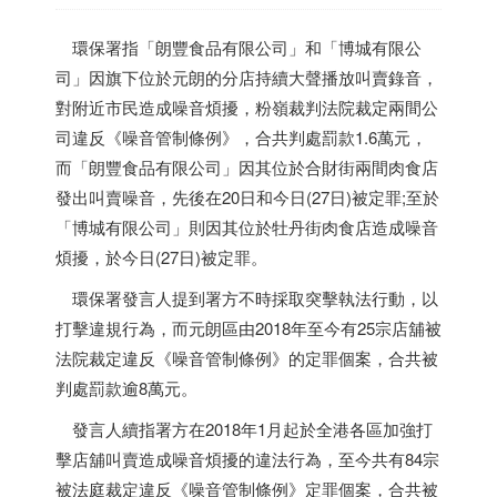
環保署指「朗豐食品有限公司」和「博城有限公
司」因旗下位於元朗的分店持續大聲播放叫賣錄音，
對附近市民造成噪音煩擾，粉嶺裁判法院裁定兩間公
司違反《噪音管制條例》，合共判處罰款1.6萬元，
而「朗豐食品有限公司」因其位於合財街兩間肉食店
發出叫賣噪音，先後在20日和今日(27日)被定罪;至於
「博城有限公司」則因其位於牡丹街肉食店造成噪音
煩擾，於今日(27日)被定罪。
環保署發言人提到署方不時採取突擊執法行動，以
打擊違規行為，而元朗區由2018年至今有25宗店舖被
法院裁定違反《噪音管制條例》的定罪個案，合共被
判處罰款逾8萬元。
發言人續指署方在2018年1月起於全港各區加強打
擊店舖叫賣造成噪音煩擾的違法行為，至今共有84宗
被法庭裁定違反《噪音管制條例》定罪個案，合共被