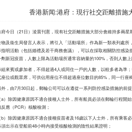
香港新闻:港府：現行社交距離措施
府今日（21日）淩晨刊憲，現有社交距離措施大部分會維持多兩星期
物及衞生局發言人表示，將引入「活動場所」作為新一類表列處所
等指明活動（包括婚禮及若干商務會議），可以在採取相關防控感染
一劑新冠疫苗，人數上限為活動場所通常容納量的100%，否則人數上
組來賓或參加者，不得超過4人或同住一戶的人數，以較多者為準；
式座位或觀眾席，可供佔用座位不得超過座位數目的85%，同一行座
外，由7月30日起，郵輪公司可以在遵從一系列防控感染措施的前
a）除因健康原因不適合接種人士外，所有船員必須在郵輪行程開始
鎖反應（PCR）核酸檢測；
b）除因健康原因不適合接種疫苗者及16歲以下人士外，所有乘客
必須出示在登船前48小時內接受核酸檢測的陰性結果證明；