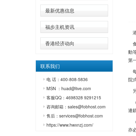
最新优惠信息
福步主机资讯
港
香港经济动向
食
動
第
联系我们
每
电 话：400-808-5836
院
MSN ：huad@live.com
另
客服QQ：4698328 9291215
（
咨询邮箱：sales@fobhost.com
連
售后：services@fobhost.com
（
https://www.hwxnzj.com/
亦