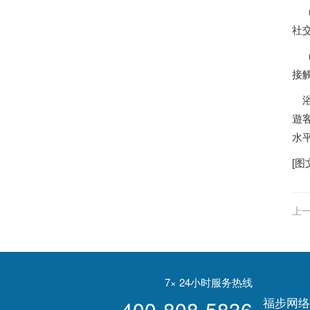
（
社
（
接
浴
遊
水
[图
上一
強檢
7× 24小时服务热线
福步网络
400-808-5836