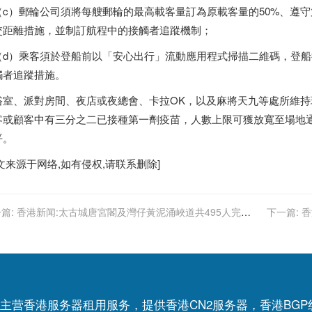
c）郵輪公司須將每艘郵輪的最高載客量訂為原載客量的50%、遵守第
交距離措施，並制訂航程中的接觸者追蹤機制；
d）乘客須於登船前以「安心出行」流動應用程式掃描二維碼，登船
觸者追蹤措施。
室、派對房間、夜店或夜總會、卡拉OK，以及麻將天九等處所維持
客或顧客中有三分之二已接種第一劑疫苗，人數上限可獲放寬至場地通
平。
文来源于网络,如有侵权,请联系删除]
篇:
香港新闻:太古城唐宮閣及灣仔黃泥涌峽道共495人完成
下一篇:
香
 無發現確診
主营香港服务器租用服务，提供香港CN2服务器，香港BG