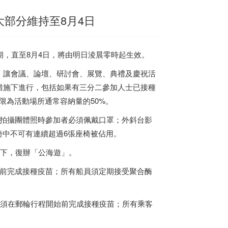
大部分維持至8月4日
，直至8月4日，將由明日淩晨零時起生效。
，讓會議、論壇、研討會、展覽、典禮及慶祝活
措施下進行，包括如果有三分二參加人士已接種
限為活動場所通常容納量的50%。
拍攝團體照時參加者必須佩戴口罩；外斜台影
椅中不可有連續超過6張座椅被佔用。
提下，復辦「公海遊」。
前完成接種疫苗；所有船員須定期接受聚合酶
必須在郵輪行程開始前完成接種疫苗；所有乘客