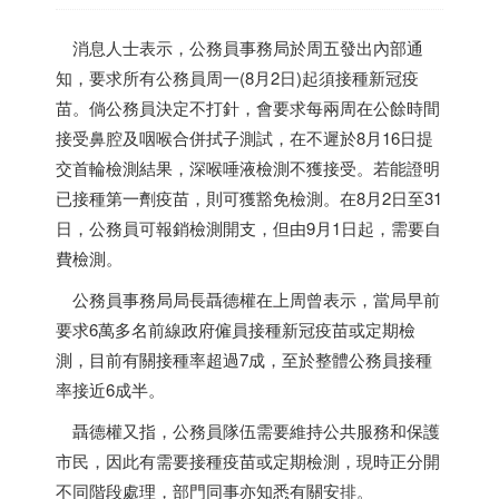
消息人士表示，公務員事務局於周五發出內部通
知，要求所有公務員周一(8月2日)起須接種新冠疫
苗。倘公務員決定不打針，會要求每兩周在公餘時間
接受鼻腔及咽喉合併拭子測試，在不遲於8月16日提
交首輪檢測結果，深喉唾液檢測不獲接受。若能證明
已接種第一劑疫苗，則可獲豁免檢測。在8月2日至31
日，公務員可報銷檢測開支，但由9月1日起，需要自
費檢測。
公務員事務局局長聶德權在上周曾表示，當局早前
要求6萬多名前線政府僱員接種新冠疫苗或定期檢
測，目前有關接種率超過7成，至於整體公務員接種
率接近6成半。
聶德權又指，公務員隊伍需要維持公共服務和保護
市民，因此有需要接種疫苗或定期檢測，現時正分開
不同階段處理，部門同事亦知悉有關安排。