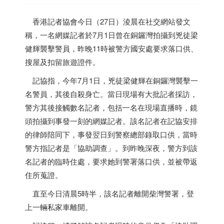
香港
記者協會今日（27日）淩晨在社交網站發文
稱，一名網媒記者於7月1日曾在銅鑼灣拍攝到兇徒梁
健輝襲擊警員，昨晚11時被警方國安處要求落口供、
搜屋及扣留旅遊證件。
記協指，今年7月1日，兇徒梁健輝在銅鑼灣襲擊一
名警員，其後自殺身亡。當日現場有大批記者採訪，
警方其後接觸數名記者，包括一名在現場直播時，鏡
頭拍攝到事發一刻的網媒記者。該名記者在記協安排
的律師陪同下，事發翌日到警察總部錄取口供，當時
警方指記者是「協助調查」。到昨晚深夜，警方到該
名記者的臨時住處，要求她到警署落口供，並被帶返
住所蒐證。
直至今日清晨5時半，該名記者離開柴灣警署，登
上一輛私家車離開。