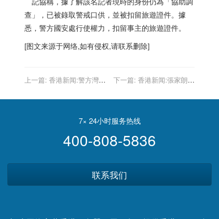
記協稱，據了解該名記者現時的身份仍為「協助調
查」，已被錄取警戒口供，並被扣留旅遊證件。據
悉，警方國安處行使權力，扣留事主的旅遊證件。
[图文来源于网络,如有侵权,请联系删除]
上一篇:
香港新闻:警方灣仔
下一篇:
香港新闻:張家朗奪
反黑工 拘捕6人
金 李家超陳茂波等官員齊祝
賀讚實至名歸
7× 24小时服务热线
400-808-5836
联系我们