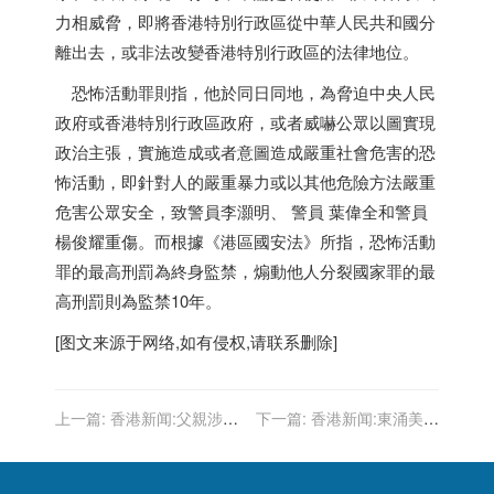
力相威脅，即將
香港
特別行政區從中華人民共和國分
離出去，或非法改變
香港
特別行政區的法律地位。
恐怖活動罪則指，他於同日同地，為脅迫中央人民
政府或
香港
特別行政區政府，或者威嚇公眾以圖實現
政治主張，實施造成或者意圖造成嚴重社會危害的恐
怖活動，即針對人的嚴重暴力或以其他危險方法嚴重
危害公眾安全，致警員李灝明、 警員 葉偉全和警員
楊俊耀重傷。而根據《港區國安法》所指，恐怖活動
罪的最高刑罰為終身監禁，煽動他人分裂國家罪的最
高刑罰則為監禁10年。
[图文来源于网络,如有侵权,请联系删除]
上一篇:
香港新闻:父親涉強
下一篇:
香港新闻:東涌美逸
姦女兒教唆給假口供案 4人
樓受限區域解封 1人未檢測
妨礙司法公正罪成
收強制檢測令