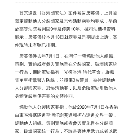
首宗違反《
香港
國安法》案件被告唐英傑，上月被
裁定煽動他人分裂國家及恐怖活動兩罪均罪成，早前
於高等法院被判囚9年及停牌10年。據司法機構資料
顯示，唐英傑於本月13日就定罪及刑期提出上訴，案
件現時未有聆訊排期。
唐英傑涉去年7月1日，在灣仔一帶煽動他人組織、
策劃、實施或者參與實施旨在分裂國家、破壞國家統
一行為，期間駕駛插有「光復
香港
時代革命」旗幟
電單車衝擊警方防線，並撞傷3名警員。被控煽動他
人分裂國家罪、恐怖活動罪，以及危險駕駛引致他人
身體受嚴重傷害罪的交替控罪。
煽動他人分裂國家罪指，他於2020年7月1日在
香港
由東區海底隧道至灣仔謝斐道和柯布連道交界一帶，
煽動他人組織、策劃實施或者參與實施旨在分裂國
家、破壞國家統一行為，不論是否使用武力或者以武