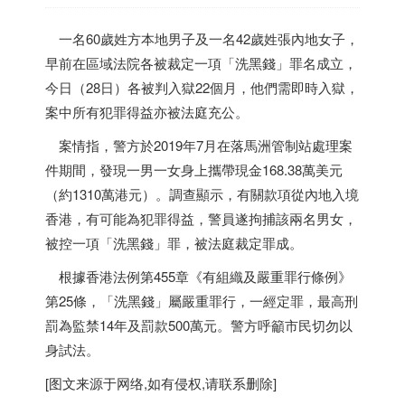
一名60歲姓方本地男子及一名42歲姓張內地女子，
早前在區域法院各被裁定一項「洗黑錢」罪名成立，
今日（28日）各被判入獄22個月，他們需即時入獄，
案中所有犯罪得益亦被法庭充公。
案情指，警方於2019年7月在落馬洲管制站處理案
件期間，發現一男一女身上攜帶現金168.38萬美元
（約1310萬港元）。調查顯示，有關款項從內地入境
香港
，有可能為犯罪得益，警員遂拘捕該兩名男女，
被控一項「洗黑錢」罪，被法庭裁定罪成。
根據
香港
法例第455章《有組織及嚴重罪行條例》
第25條，「洗黑錢」屬嚴重罪行，一經定罪，最高刑
罰為監禁14年及罰款500萬元。警方呼籲市民切勿以
身試法。
[图文来源于网络,如有侵权,请联系删除]