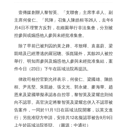
壹傳媒創辦人黎智英、「支聯會」主席李卓人、副
主席何俊仁、「民陣」召集人陳皓桓等26人，去年6
月4日不理警方反對，在維園舉行非法集會，分別被
控參與或煽惑他人參與未經批准集會。
除了早前已被判囚的黃之鋒、岑敖暉、袁嘉蔚、梁
凱晴及已經潛逃的羅冠聰、張崑陽外，其餘20人被控
舉行、明知而參與及煽惑他人參與未經批准集結，案
件今日（23日）下午在區域法院再提訊。
律政司檢控官劉允祥表示，何俊仁、梁國雄、陳皓
桓、尹兆堅、朱凱廸、張文光、郭永健、麥海華、趙
恩來及梁國華擬承認各自控罪，黎智英及梁耀忠則傾
向不認罪。高官決定將黎智英及梁耀忠併入不認罪被
告案件，一同於11月1日在區域法院開審，以英文進
行；另批准辯方申請，安排共12名擬認罪被告9月9日
上午於區域法院答辯。（圖源：中通社）