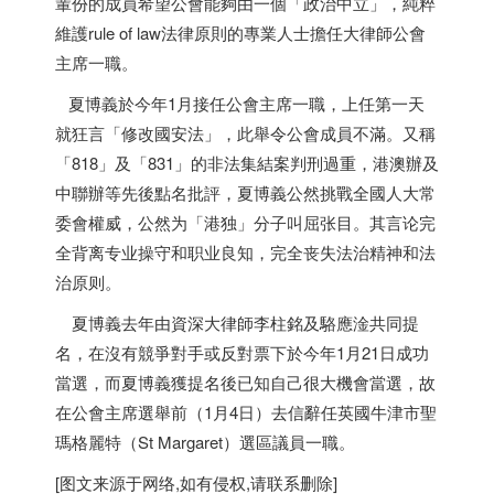
輩份的成員希望公會能夠由一個「政治中立」，純粹
維護rule of law法律原則的專業人士擔任大律師公會
主席一職。
夏博義於今年1月接任公會主席一職，上任第一天
就狂言「修改國安法」，此舉令公會成員不滿。又稱
「818」及「831」的非法集結案判刑過重，港澳辦及
中聯辦等先後點名批評，夏博義公然挑戰全國人大常
委會權威，公然为「港独」分子叫屈张目。其言论完
全背离专业操守和职业良知，完全丧失法治精神和法
治原则。
夏博義去年由資深大律師李柱銘及駱應淦共同提
名，在沒有競爭對手或反對票下於今年1月21日成功
當選，而夏博義獲提名後已知自己很大機會當選，故
在公會主席選舉前（1月4日）去信辭任英國牛津市聖
瑪格麗特（St Margaret）選區議員一職。
[图文来源于网络,如有侵权,请联系删除]