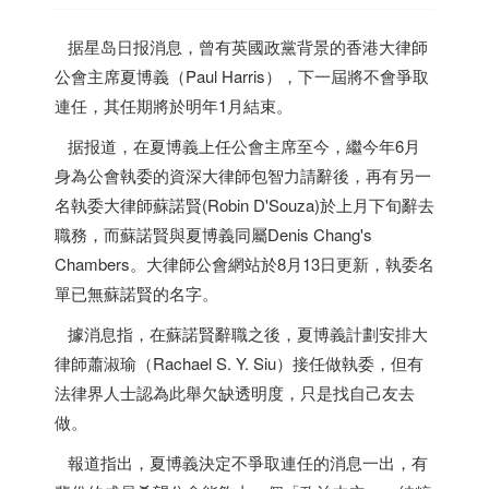
据星岛日报消息，曾有英國政黨背景的
香港
大律師
公會主席夏博義（Paul Harris），下一屆將不會爭取
連任，其任期將於明年1月結束。
据报道，在夏博義上任公會主席至今，繼今年6月
身為公會執委的資深大律師包智力請辭後，再有另一
名執委大律師蘇諾賢(Robin D'Souza)於上月下旬辭去
職務，而蘇諾賢與夏博義同屬Denis Chang's
Chambers。大律師公會網站於8月13日更新，執委名
單已無蘇諾賢的名字。
據消息指，在蘇諾賢辭職之後，夏博義計劃安排大
律師蕭淑瑜（Rachael S. Y. Siu）接任做執委，但有
法律界人士認為此舉欠缺透明度，只是找自己友去
做。
報道指出，夏博義決定不爭取連任的消息一出，有