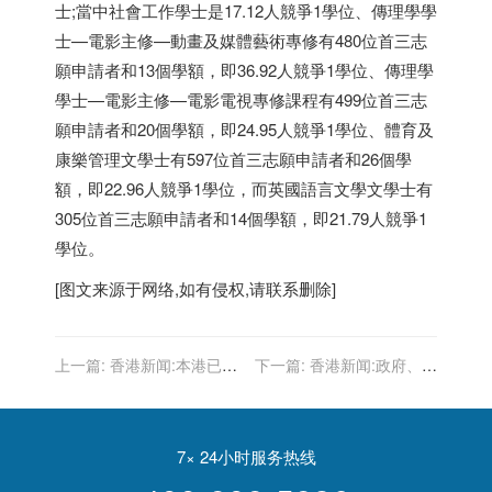
士;當中社會工作學士是17.12人競爭1學位、傳理學學
士—電影主修—動畫及媒體藝術專修有480位首三志
願申請者和13個學額，即36.92人競爭1學位、傳理學
學士—電影主修—電影電視專修課程有499位首三志
願申請者和20個學額，即24.95人競爭1學位、體育及
康樂管理文學士有597位首三志願申請者和26個學
額，即22.96人競爭1學位，而英國語言文學文學士有
305位首三志願申請者和14個學額，即21.79人競爭1
學位。
[图文来源于网络,如有侵权,请联系删除]
上一篇:
香港新闻:本港已接
下一篇:
香港新闻:政府、學
種新冠疫苗逾533萬劑 逾
校、環保團體合作推行回收
306萬人接種首劑
計劃 收集逾1噸玻璃樽
7× 24小时服务热线