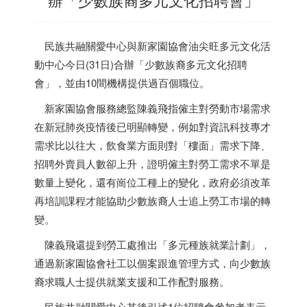
民族共融關愛中心與新家園協會油尖旺多元文化活
動中心今日(31日)合辦「少數族裔多元文化招聘
會」，並由10間機構提供過百個職位。
新家園協會服務總監陳義飛指僱主對勞動市場需求
在新冠肺炎疫情後已明顯轉變，例如對資訊科技專才
需求比以往大，飲食業方面則對「樓面」需求下降、
招聘外賣員人數卻上升，證明僱主對勞工需求不單是
數量上變化，還有崗位工種上的變化，政府必須改革
再培訓課程才能協助少數族裔人士追上勞工市場的轉
變。
陳義飛還提到勞工處推出「多元種族就業計劃」，
通過新家園協會社工以個案跟進管理方式，向少數族
裔求職人士提供就業支援和工作配對服務。
民族共融關愛中心其後引述1位招聘會參加者表示