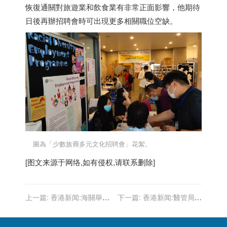
恢復通關對旅遊業和飲食業有非常正面影響，他期待
日後再辦招聘會時可出現更多相關職位空缺。
圖為「少數族裔多元文化招聘會」花絮。
[图文来源于网络,如有侵权,请联系删除]
上一篇:
香港新闻:海關舉行
下一篇:
香港新闻:醫管局：
「海關青年領袖團暑期訓練
再多1名新冠患者出院 2人情
營」結業會操
況嚴重