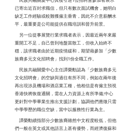
已寄出近百封求職信，但只有數次面試機會，她明白
缺乏工作經驗或較難獲僱主垂青，因此不介意薪酬水
平，最重要是公司能提供在職培訓和晉升前景。
另一位從事展覽行業求職者表示，因最近兩年來嚴
重開工不足，自己曾到地盤當散工，但收入始終不
穩，該求職者由於近期疫情緩和，期望藉參加「少數
族裔多元文化招聘會」找到1份全職工作。
民族共融關愛中心主任譚榮勳認為「少數族裔多元
文化招聘會」的空缺與過往有所不同，例如在兩年後
再出現涉及機場和酒店業工種，他相信是有僱主預視
香港
快將恢復通關，需在人力資源上有所準備;中心
更針對中學畢業生推出支援計劃，協調他們應徵只需
中學學歷的職位空缺，當中以服務性行業為主。
譚榮勳續指部分少數族裔雖然中文程度較低，但他
們一般在英文或其他語言上甚有優勢，而經濟復蘇和