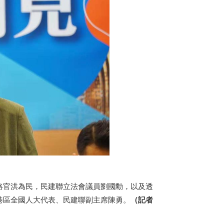
絡官洪為民，民建聯立法會議員劉國勳，以及透
港區全國人大代表、民建聯副主席陳勇。
（記者