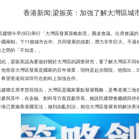
香港新闻:梁振英：加強了解大灣區城
建聯今早(9日)舉行「大灣區發展策略創見」圓桌會議。出席會議
一國兩制」下11個城市合作、共同發展的規劃，潛力非常巨大。不過
港
之間的「不知道」。
此，梁振英認為要做好關於大灣區的調查研究，要了解大灣區不同
。他形容大灣區發展是國家的百年偉業，現時是起步階段。他指出，
，希望
香港
與深圳可在創科上加強合作。
建聯主席李慧琼指出，大灣區是國家重點發展戰略，是粵港澳三地
有參與其中，在金融、創科等方面貢獻所長。她說民建聯會繼續與持
香港
已實施
香港
國安法，做到由亂到治，相信大灣區發展有助解決
香