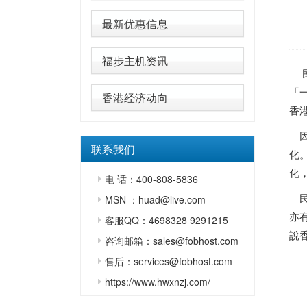
最新优惠信息
福步主机资讯
民
「
香港经济动向
香
因
联系我们
化
化
电 话：400-808-5836
民
MSN ：huad@live.com
亦
客服QQ：4698328 9291215
說
咨询邮箱：sales@fobhost.com
售后：services@fobhost.com
https://www.hwxnzj.com/