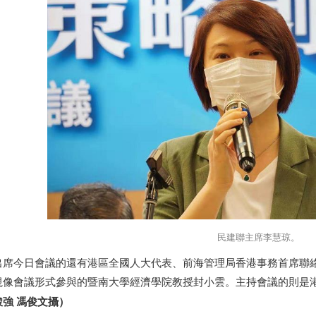
民建聯主席李慧琼。
席今日會議的還有港區全國人大代表、前海管理局
香港
事務首席聯
視像會議形式參與的暨南大學經濟學院教授封小雲。主持會議的則是
駿強 馮俊文攝）