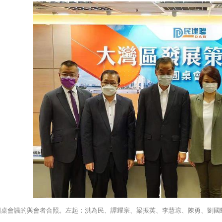
圓桌會議的與會者合照。左起：洪為民、譚耀宗、梁振英、李慧琼、陳勇、劉國