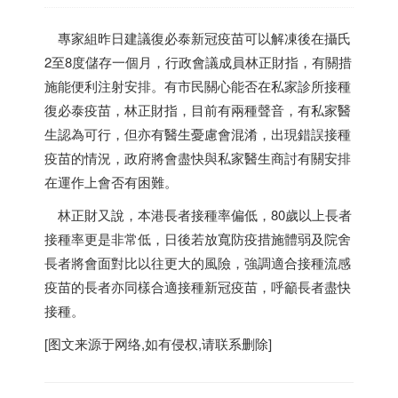
專家組昨日建議復必泰新冠疫苗可以解凍後在攝氏
2至8度儲存一個月，行政會議成員林正財指，有關措
施能便利注射安排。有市民關心能否在私家診所接種
復必泰疫苗，林正財指，目前有兩種聲音，有私家醫
生認為可行，但亦有醫生憂慮會混淆，出現錯誤接種
疫苗的情況，政府將會盡快與私家醫生商討有關安排
在運作上會否有困難。
林正財又說，本港長者接種率偏低，80歲以上長者
接種率更是非常低，日後若放寬防疫措施體弱及院舍
長者將會面對比以往更大的風險，強調適合接種流感
疫苗的長者亦同樣合適接種新冠疫苗，呼籲長者盡快
接種。
[图文来源于网络,如有侵权,请联系删除]