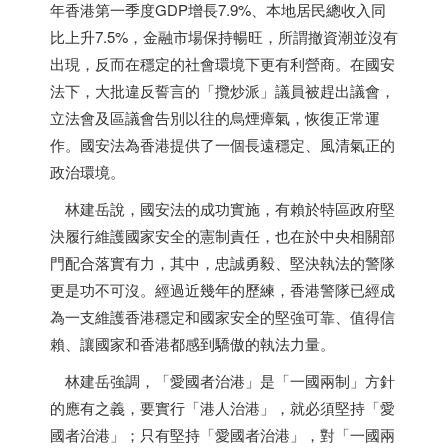
年
香港
第一季度GDP增長7.9%、本地居民總收入同
比上升7.5%，金融市場保持暢旺，所謂撤資潮並沒有
出現，反而在穩定的社會環境下更有利營商。在國安
法下，大批違反誓言的「攬炒派」議員被趕出議會，
立法會及區議會告別以往的烏煙瘴氣，恢復正常運
作。國安法為
香港
提供了一個長遠穩定、風清氣正的
政治環境。
林建岳說，國安法的成功實施，有賴於特區政府堅
決履行維護國家安全的憲制責任，也在於中央相關部
門配合落實有力，其中，忠誠勇毅、堅決執法的警隊
更是功不可沒。經過近幾年的歷練，
香港
警隊已經成
為一支維護
香港
穩定和國家安全的堅強可靠、值得信
賴、讓國家和
香港
都感到驕傲的執法力量。
林建岳強調，「愛國者治港」是「一國兩制」方針
的應有之義，要實行「港人治港」，就必須堅持「愛
國者治港」；只有堅持「愛國者治港」，對「一國兩