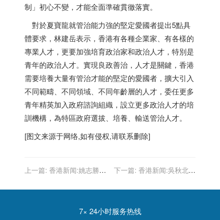
制」初心不變，才能全面準確貫徹落實。
對於夏寶龍就管治能力強的堅定愛國者提出5點具
體要求，林建岳表示，
香港
有各種企業家、有各樣的
專業人才，更要加強培育政治家和政治人才，特別是
青年的政治人才。實現良政善治，人才是關鍵，
香港
需要培養大量有管治才能的堅定的愛國者，擴大引入
不同範疇、不同領域、不同年齡層的人才，委任更多
青年精英加入政府諮詢組織，設立更多政治人才的培
訓機構，為特區政府選拔、培養、輸送管治人才。
[图文来源于网络,如有侵权,请联系删除]
上一篇:
香港新闻:姚志勝：
下一篇:
香港新闻:吳秋北：
夏副主席總結國安法重大成
夏寶龍主任講話對香港未來
效 指導香港未來發展
發展極具指導意義
7× 24小时服务热线