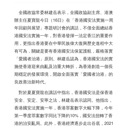
全國政協常委林建岳表示，全國政協副主席、港澳
辦主任夏寶龍今日（16日）在「
香港
國安法實施一周
年回顧與展望」專題研討會的講話，不僅全面總結
香
港
國安法實施一年，對
香港
發揮一法定香江的重要作
用，更指出
香港
要在中華民族偉大復興歷史進程中大
有可為，關鍵是要有
香港
國安法保駕護航，嚴格落實
「愛國者治港」原則。林建岳認為，
香港
國安法的實
施使
香港
迎來由亂及治重大轉折，為
香港
創造一個長
期穩定的發展環境，開啟全面落實「愛國者治港」的
良政善治新時代。
對於夏夏寶龍在講話中指出，
香港
國安法是保
香港
安全、安定、安寧之法，林建岳表示認同。他指出，
香港
國安法實施一年，
香港
罪案數字大幅下降，今年
第一季度罪案數字同比下降約10%，國安法扭轉了
香
港
的治安亂局。此外，
香港
經濟逐步走出谷底，2021