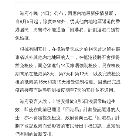
港府今晚（4日）公布，因應內地最新疫情發展，
自8月5日起，除廣東省外，從其他內地地區返港的
香
港
居民，將暫時不能通過「回港易」計劃返港而獲豁
免檢疫。
根據有關安排，在抵港當天或之前14天曾逗留在廣
東省以外其他內地地區的人士，在抵港後將不會獲得
豁免檢疫，而必須進行14天家居強制檢疫，另在檢疫
期間須在抵港第3天、第7天和第12天，以及完成檢疫
後的抵港第16天和第19天接受強制檢測。因應已完成
疫苗接種而調整強制檢疫期至7天的安排並不適用。
港府發言人說，上述安排於8月5日淩晨零時起生
效，即使在此前已通過「回港易」計劃登記返港的人
士，亦不會獲豁免檢疫。政府會向已在「回港易」計
劃下登記返港而受影響的市民發出手機短訊，通知他
們有關的最新安排。