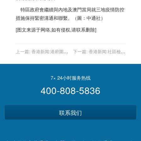
特區政府會繼續與內地及澳門當局就三地疫情防控
措施保持緊密溝通和聯繫。（圖：中通社）
[图文来源于网络,如有侵权,请联系删除]
上一篇:
香港新闻:港府圍封
下一篇:
香港新闻:社區檢測
尖沙咀帝樂文娜公館及深水
中心收緊免費檢測條件 只為
埗東廬大樓強檢
符合資格的特定群組人士檢
測
7× 24小时服务热线
400-808-5836
联系我们