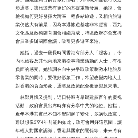
步通關，讓旅遊業有更好的基礎重新發展。她說，會
檢視如何更好發揮大灣區一程多站旅遊，又相信旅遊
業仍然大有前景，因為本港旅遊基建非常豐富，西九
文化區及啟德體育園會相繼落成，特區政府亦會支持
會展業多辦國際會議，吸引更多遊客來港。
她指，過去一段長時間
香港
有部分人「趕客」，令
內地旅客及其他內地來港從事商業活動的人士，有很
負面的感受。她強調在向中央爭取政策刺激本地旅及
零售業的同時，要做好形象工作，希望改變內地人士
對
香港
的負面形象，通關及政策配合後更樂意來港。
林鄭月娥又提到，近日特區有舉辦建黨百年的慶祝
活動，政府官員出席時亦有分享中共的地位。她指，
近年本港其實已不知不覺間起了變化，多講執政黨，
難以想像3至4年前能夠如此，政府會用好這氛圍，讓
年輕人對國家認識，
香港
與國家的關係等，未來將有