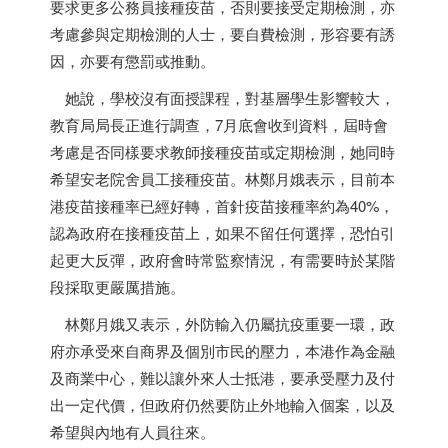
要求更多公務員接種疫苗，否則要接受定期檢測，亦
考慮參與定期檢測的人士，要自費檢測，形容要有誘
因，亦要有懲罰或推動。
她說，學校沒有面授課程，對基層學生影響較大，
教育局局長正進行調查，7月底會收到資料，屆時會
考慮是否同樣要求教師接種疫苗或定期檢測，她同時
希望安老院舍員工接種疫苗。林鄭月娥表示，目前本
港疫苗接種率已經好轉，首針疫苗接種率約為40%，
認為政府在接種疫苗上，如果不留任何選擇，恐怕引
起更大反彈，政府會時常監察情況，有需要時於某階
段採取更嚴厲措施。
林鄭月娥又表示，外防輸入仍屬抗疫重要一環，政
府亦承受來自商界及個別市民的壓力，本港作為金融
及商業中心，難以讓外來人士抵港，要承受壓力及付
出一定代價，但政府仍然要防止外地輸入個案，以及
希望與內地有人員往來。