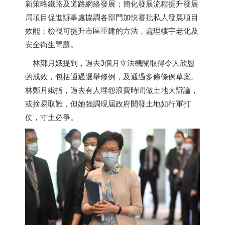
新策略鐵路及道路網絡發展；簡化發展流程提升發展
局項目促進辦事處協調各部門加快審批私人發展項目
效能；檢視可提升市區重建的方法，處理樓宇老化及
安全衛生問題。
林鄭月娥提到，過去3個月立法機關取得令人欣慰
的成效，包括通過選舉修例，及通過多條條例草案。
林鄭月娥指，過去有人埋怨浪費時間做土地大辯論，
或捨易取難，但她強調現屆政府開發土地如行軍打
仗，寸土必爭。