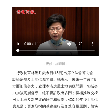
（視頻：謝燁挺）
行政長官林鄭月娥今日(15日)出席立法會答問會，
談論房屋及土地供應問題。她表示，未來一年會從5
方面加倍努力，處理本港房屋土地供應問題，包括努
力加強高層督導，絕不容許政出多門；積極推展交椅
洲人工島及新界北的研究和規劃，確保10年後土地供
應充足；更進取採納基建先行及創造容量原則，加快