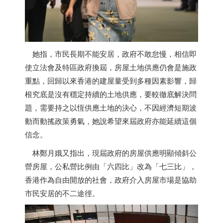
她指，市民長期不能安居，政府不敢怠慢，相信即
使立法會及特區政府換屆，房屋土地供應仍會是施政
重點，回歸以來
香港
的建屋量受到多種因素影響，歸
根究底是沒有穩定持續的土地供應，要較徹底解決問
題，需要持之以恆供應土地的決心，不因經濟短期波
動而動搖政策勇氣，她說希望來屆政府亦能延續這個
信念。
林鄭月娥又指出，現屆政府的房屋供應明顯傾斜公
營房屋，公私營比例由「六四比」改為「七三比」，
香港
作為自由開放的社會，政府介入房屋市場是協助
市民安居的不二途徑。