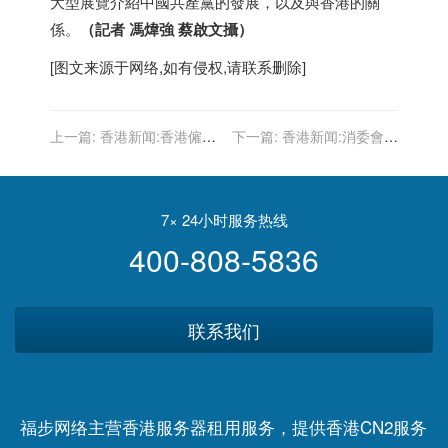
大型展覽介紹中國共產黨的發展，以及與
香港
的關
係。
（記者 馮煒強 蔡啟文攝）
[图文来源于网络,如有侵权,请联系删除]
上一篇:
香港新闻:香港僱傭
下一篇:
香港新闻:消委會上
公會：若政府放寬要求 外傭
半年接10宗涉虛擬銀行投訴
最快下月中到港
籲消費者不要為了著數而開
戶
7× 24小时服务热线
400-808-5836
联系我们
福步网络主营香港服务器租用服务，提供香港CN2服务