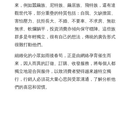
來，例如蠶繭族、尼特族、繭居族、飛特族，還有達
觀世代等，部分重壘的特質包括：自我、欠缺擔當、
害怕壓力、抗拒長大、不婚、不要車、不求房、無欲
無求、軟爛躺平，投資消費亦傾向保守穩陣。這些族
群多是年輕獨立，很有自己的想法，傳統的廣告形式
很難打動他們。
細緻化的小眾如雨後春筍，正是由網絡孕育催生而
來，因人而異的訂做、訂購、收發服務，將每個人都
獨立地迎合與服侍，以致消費者變得越來越特立獨
行，行銷人必須花大量心思與受眾溝通，了解分析他
們的喜惡和習慣。