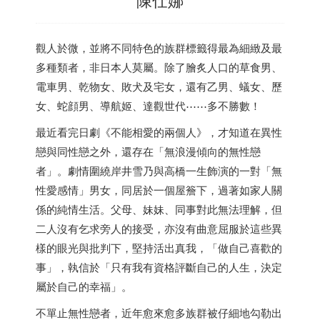
觀人於微，並將不同特色的族群標籤得最為細緻及最
多種類者，非日本人莫屬。除了膾炙人口的草食男、
電車男、乾物女、敗犬及宅女，還有乙男、蟻女、歷
女、蛇顔男、導航姬、達觀世代⋯⋯多不勝數！
最近看完日劇《不能相愛的兩個人》，才知道在異性
戀與同性戀之外，還存在「無浪漫傾向的無性戀
者」。劇情圍繞岸井雪乃與高橋一生飾演的一對「無
性愛感情」男女，同居於一個屋簷下，過著如家人關
係的純情生活。父母、妹妹、同事對此無法理解，但
二人沒有乞求旁人的接受，亦沒有曲意屈服於這些異
樣的眼光與批判下，堅持活出真我，「做自己喜歡的
事」，執信於「只有我有資格評斷自己的人生，決定
屬於自己的幸福」。
不單止無性戀者，近年愈來愈多族群被仔細地勾勒出