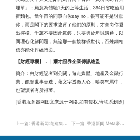
埋單」；願意為體驗1天的上等生活，364日省吃儉用
捱麵包。當年靑的同事向你say no，很可能不是討厭
你，而是閣下的要求違背了他們的原則，才會向你遞
出檸檬。千萬不要因此氣餒，只要勇於坦誠溝通，以
同理心化解問題，無論那一個族群或世代，百煉鋼相
信亦能化作繞指柔。
【財經專欄】
．
｜耀才證券企業傳訊總監
簡介：由財經記者到公關，遊走媒體、地產及金融行
業，飽覽世事更迭，藉文字透徹人心，嘻笑怒罵中，
也望讀者有所得著。
[
香港服务器
网图文来源于网络,如有侵权,请联系删除]
上一篇:
香港新闻:創建集團
下一篇:
香港新闻:Meta豪洗
被DQ﹙三﹚︰賣水泥業務
2億「護主」 名人天價保
留一手 港交所殺錯良民？
安費 豈只防綁架勒索 | 林