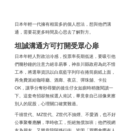
日本年輕一代擁有相當多的個人想法，想與他們溝
通，需要花更多時間及心思去了解對方。
坦誠溝通方可打開受眾心扉
日本年輕人對政治冷感，投票率長期低迷，要吸引他
們幾秒鐘的注意力絕非易事，神奈川縣政府為此不惜
工本，將選舉資訊以白底藍字列印在捲筒廁紙上面，
再免費派給咖啡廳、酒廊、夜店、彈珠舖、卡拉
OK，讓爭分奪秒尋樂的後生仔女如廁時稍微閱讀一
下。這套奇招卻無候選人肯試，畢竟拿自己頭像來擦
別人的屁股，心理關口確實難過。
千禧世代、MZ世代、Z世代不抽煙、不愛酒，也不好
公事聚餐應酬，準時收工，拒絕無償加班；他們視網
友為朋友，又樂意陪阿媽行街，皆因「買嘢食嘢有人