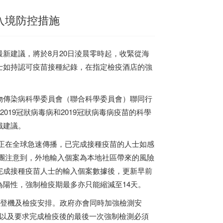
入境防控措施
最新建議，將於8月20日淩晨零時起，收緊從海
士如持認可疫苗接種紀錄，在指定檢疫酒店的強
物傳染病科學委員會（聯合科學委員會）聯同行
019冠狀病毒病和2019冠狀病毒病疫苗的科學
識建議。
並正在全球急速傳播，已完成接種疫苗的人士如感
問團注意到，外地輸入個案為本地社區帶來的風險
完成接種疫苗人士的輸入個案數據後，更新早前
陽性，強制檢疫期最多亦只能縮減至14天。
的登機及檢疫安排。政府亦會同時加強檢測安
，以及要求完成檢疫後的最後一次強制檢測必須