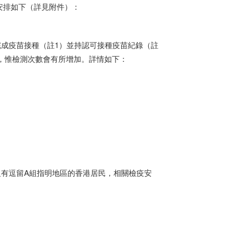
安排如下（詳見附件）：
成疫苗接種（註1）並持認可接種疫苗紀錄（註
，惟檢測次數會有所增加。詳情如下：
有逗留A組指明地區的
香港
居民，相關檢疫安