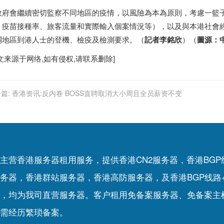
府會繼續密切監察不同地區的疫情，以風險為本為原則，考慮一籃
、疫苗接種率、旅客流量和實際輸入個案情況等），以及與本港社會
關地區到港人士的登機、檢疫及檢測要求。（
記者李銘欣
）（
圖源：
文来源于网络,如有侵权,请联系删除]
篇:
香港资讯:反内卷 BOSS直聘取消大小周且全员薪资不变
主营香港服务器租用服务，提供香港CN2服务器，香港BG
务器，香港群站服务器，香港高防服务器，及香港BGP线路
，均为我司直营服务器。客户租用
免备案服务器
、
免备案主
需经历繁琐备案。