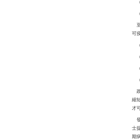
（
（
至
可
（
（
（
（
政
縮
才
發
士
期