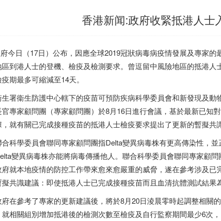
香港新闻:政府收緊抵港人士
府今日（17日）公布，因應全球2019冠狀病毒病疫情發展及專家的
地區到港人士的登機、檢疫及檢測要求。曾逗留中風險地區的抵港人
檢疫期最多可縮減至14天。
生署衞生防護中心轄下的疫苗可預防疾病科學委員會和新發現及動
長官專家顧問團（專家顧問團）於8月16日進行會議，基於最新已知對2
據，就有關已完成接種疫苗的抵港人士檢疫要求提出了更新的暫擬共
合科學委員會聯同專家顧問團指Delta變異病毒株有更高傳染性，
Delta變異病毒株亦能將病毒傳播他人。聯合科學委員會聯同專家顧
政府就本地疫情的防控工作帶來愈來愈嚴重的威脅，遂在參考涉及已
暫擬共識建議：即使抵港人士已完成接種疫苗而且血清抗體測試結果為
府在參考了專家的更新建議後，將於8月20日淩晨零時起調整相關
，就相關組別增加抵港後的檢測次數至檢疫及自行監察期間最少6次