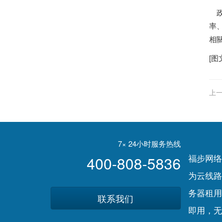
政
率
相
[图
上一
7× 24小时服务热线
福步网络
400-808-5836
为云线路
务器租用
联系我们
即用，无