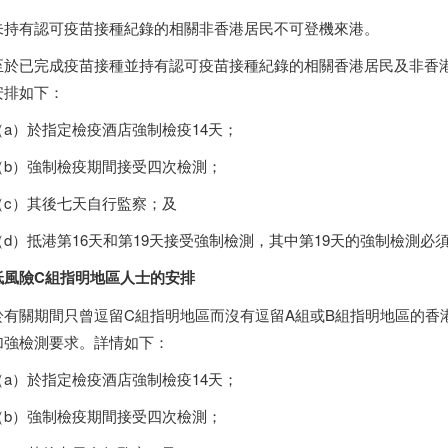
持有認可疫苗接種紀錄的相關非
香港
居民不可登機來港。
於已完成疫苗接種並持有認可疫苗接種紀錄的相關
香港
居民及非
香
安排如下：
a）於指定檢疫酒店強制檢疫14天；
b）強制檢疫期間接受四次檢測；
c）其後七天自行監察；及
d）抵港第16天和第19天接受強制檢測，其中第19天的強制檢測必
低風險C組指明地區人士的安排
有關期間只曾逗留C組指明地區而沒有逗留A組或B組指明地區的
香
加強檢測要求。詳情如下：
a）於指定檢疫酒店強制檢疫14天；
b）強制檢疫期間接受四次檢測；