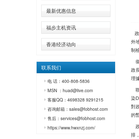
最新优惠信息
福步主机资讯
政
外
香港经济动向
制
衞
联系我们
政
理
电 话：400-808-5836
聯
MSN ：huad@live.com
染
客服QQ：4698328 9291215
對
咨询邮箱：sales@fobhost.com
的
售后：services@fobhost.com
政
https://www.hwxnzj.com/
排