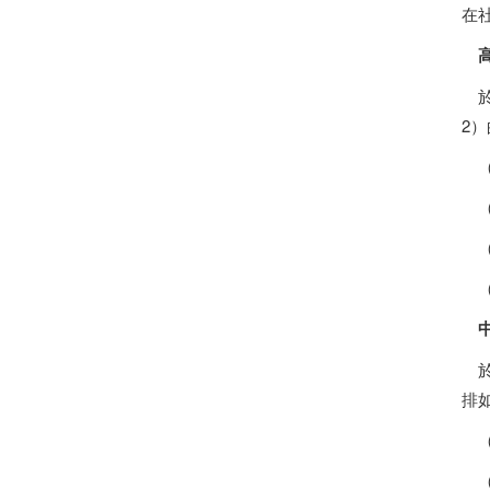
在
於
2）
（
（
（
（
於
排
（
（