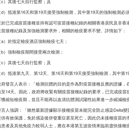
c）其後七天自行監察；及
d）抵港第16天和第19天接受強制檢測，其中第19天的強制檢測必
於已完成疫苗接種並持有認可疫苗接種紀錄的相關
香港
居民及非
香
疫苗接種紀錄及加強檢測要求外，相關的檢疫要求不變。詳情如下：
a）於指定檢疫酒店強制檢疫七天；
b）強制檢疫期間接受兩次檢測；
c）其後七天自行監察；及
d）抵港第九天、第12天、第16天和第19天接受強制檢測，其中第
府發言人表示：「檢測抗體的目的是作為對疫苗接種反應的證據，
短至14天。因此，政府將收緊有關疫苗接種紀錄的要求，已完成疫苗
可獲縮短檢疫期，並且不能再以血清抗體測試陽性結果進一步縮減檢
言人強調：「雖然最新證據顯示接種疫苗未能完全防止感染Delta
提供有效保護，免於感染後併發重症甚至死亡，因此仍未接種疫苗的
病患者及其他免疫力較弱人士，應在本港第五波疫情來臨前盡快接種