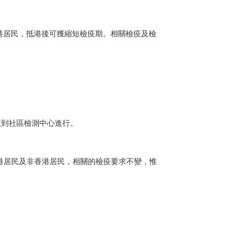
港
居民，抵港後可獲縮短檢疫期。相關檢疫及檢
須到社區檢測中心進行。
港
居民及非
香港
居民，相關的檢疫要求不變，惟