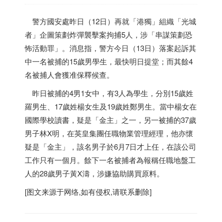
警方國安處昨日（12日）再就「港獨」組織「光城
者」企圖策劃炸彈襲擊案拘捕5人，涉「串謀策劃恐
怖活動罪」。消息指，警方今日（13日）落案起訴其
中一名被捕的15歲男學生，最快明日提堂；而其餘4
名被捕人會獲准保釋候查。
昨日被捕的4男1女中，有3人為學生，分別15歲姓
羅男生、17歲姓楊女生及19歲姓鄭男生。當中楊女在
國際學校讀書，疑是「金主」之一，另一被捕的37歲
男子林X明，在英皇集團任職物業管理經理，他亦懷
疑是「金主」，該名男子於6月7日才上任，在該公司
工作只有一個月。餘下一名被捕者為報稱任職地盤工
人的28歲男子黃X濤，涉嫌協助購買原料。
[图文来源于网络,如有侵权,请联系删除]