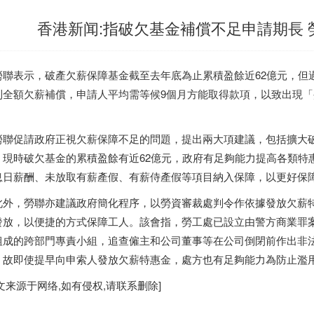
香港新闻:指破欠基金補償不足申請期長
聯表示，破產欠薪保障基金截至去年底為止累積盈餘近62億元，但過
到全額欠薪補償，申請人平均需等候9個月方能取得款項，以致出現
。
聯促請政府正視欠薪保障不足的問題，提出兩大項建議，包括擴大
，現時破欠基金的累積盈餘有近62億元，政府有足夠能力提高各類特
息日薪酬、未放取有薪產假、有薪侍產假等項目納入保障，以更好保
外，勞聯亦建議政府簡化程序，以勞資審裁處判令作依據發放欠薪
發放，以便捷的方式保障工人。該會指，勞工處已設立由警方商業罪
組成的跨部門專責小組，追查僱主和公司董事等在公司倒閉前作出非
，故即使提早向申索人發放欠薪特惠金，處方也有足夠能力為防止濫
文来源于网络,如有侵权,请联系删除]