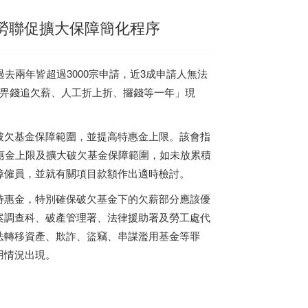
 勞聯促擴大保障簡化程序
去兩年皆超過3000宗申請，近3成申請人無法
「畀錢追欠薪、人工折上折、攞錢等一年」現
破欠基金保障範圍，並提高特惠金上限。該會指
惠金上限及擴大破欠基金保障範圍，如未放累積
障僱員，並就有關項目款額作出適時檢討。
特惠金，特別確保破欠基金下的欠薪部分應該優
案調查科、破產管理署、法律援助署及勞工處代
法轉移資產、欺詐、盜竊、串謀濫用基金等罪
用情況出現。