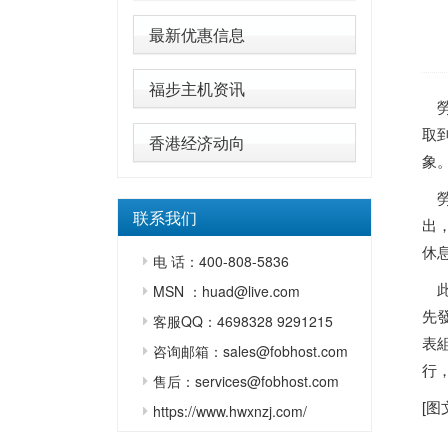
最新优惠信息
福步主机资讯
勞
取
香港经济动向
象
勞
联系我们
出
休
电 话：400-808-5836
此
MSN ：huad@live.com
先
客服QQ：4698328 9291215
表
咨询邮箱：sales@fobhost.com
行
售后：services@fobhost.com
[图
https://www.hwxnzj.com/