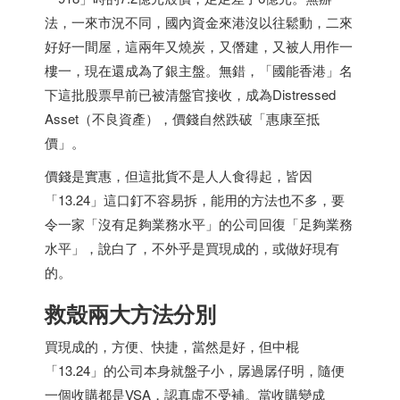
法，一來市況不同，國內資金來港沒以往鬆動，二來
好好一間屋，這兩年又燒炭，又僭建，又被人用作一
樓一，現在還成為了銀主盤。無錯，「國能香港」名
下這批股票早前已被清盤官接收，成為Distressed
Asset（不良資產），價錢自然跌破「惠康至抵
價」。
價錢是實惠，但這批貨不是人人食得起，皆因
「13.24」這口釘不容易拆，能用的方法也不多，要
令一家「沒有足夠業務水平」的公司回復「足夠業務
水平」，說白了，不外乎是買現成的，或做好現有
的。
救殼兩大方法分別
買現成的，方便、快捷，當然是好，但中棍
「13.24」的公司本身就盤子小，孱過孱仔明，隨便
一個收購都是VSA，認真虛不受補。當收購變成