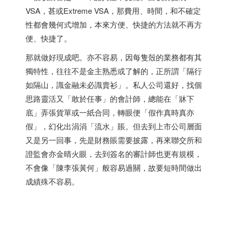
VSA，甚或Extreme VSA，那費用、時間，和不確定
性都會幾何式增加，本來方便、快捷的方法就不再方
便、快捷了。
那就做好現成吧。亦不容易，因每隻殼的業務都有其
獨特性，往往不是金主熟悉或了解的，正所謂「隔行
如隔山，識金融未必識賣衫」。私人公司還好，找個
思路靈活又「敢於任事」的會計師，總能在「牀下
底」弄張貨單或一紙合同，轉眼便「假作真時真亦
假」，幻化出涓涓「流水」賬。但去到上市公司層面
又是另一回事，先是財務賬需要披露，再來聯交所和
證監會亦金晴火眼，去到簽名的審計師也更有規模，
不會像「陳李張黃何」般容易過關，故要短時間做出
成績殊不容易。