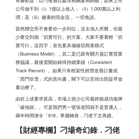
有腳影捉，以刁佬過往處理相關案例經驗，如果上市
公司做不到（i）1億以上收入；（ii）1,000萬以上利
潤；及（iii）健康的現金流， 一切免談。
當然聯交所不會要你一步到位，這太強人所難，但最
少要交到個「切實可行」的方案。大家不要看輕「切
實可行」這四字，首先要具備確切商業模式
（Business Model），其二是已跟有關方簽訂實質業
務協議，最後需開始錄得持續業績（Consistent
Track Record）。如果只有框架性經營改善計畫或
「西門吹雪」式的意向書，閣下可以安排出院提早放
棄治療了。
由於上述要求甚高，市場上很少公司最終能成功復牌
「破地獄」。可是我們男一號張老闆就不是普通人，
兩年時間便令「918」華麗轉身，刁佬下文再續。
【財經專欄】刁場奇幻錄．刁佬