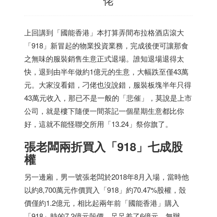
上回講到「國能香港」本打算弄間布拉格酒店滾大
「918」新冒起的物業投資業務，完成後便可讓那食
之無味的服裝銷售生意正式退場。誰知退場退得太
快，退到由半年做約1億元的生意，大幅跌至僅43萬
元。大家沒看錯，刁佬也沒說錯，服裝板塊半年只得
43萬元收入，那已不是一般的「悲催」，莫說是上市
公司，就是樓下隨便一間茶記一個星期生意都比你
好，這就不能怪聯交所用「13.24」祭你旗了。
張老闆兩折買入「918」七成股
權
另一邊廂，男一號張老闆於2018年8月入場，當時他
以約8,700萬元作價買入「918」約70.47%股權，殼
價僅約1.2億元，相比起兩年前「國能香港」購入
「918」時的7.2億元殼價，足足差了6億元。無辦