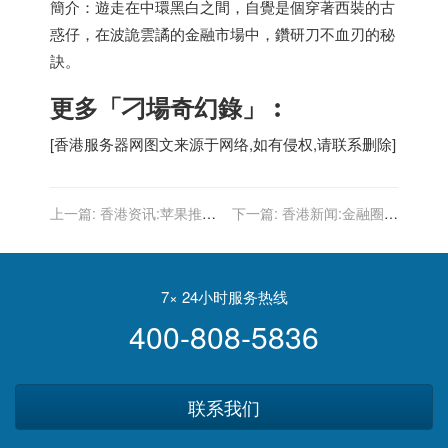
簡介：遊走在中環黑白之間，自覺是個穿著西裝的古
惑仔，在波詭雲譎的金融市場中，鑽研刀不血刃的秘
訣。
更多「刁場奇幻錄」︰
[
香港服务器
网图文来源于网络,如有侵权,请联系删除]
上一篇:
香港资讯:苹果推出
下一篇:
香港新闻:金融圈職
自助维修计划 或将业务将外
場事 中年最怕「被辭
包给第三方运营
職」 OPPA大叔經驗談｜
知薇
7× 24小时服务热线
400-808-5836
联系我们