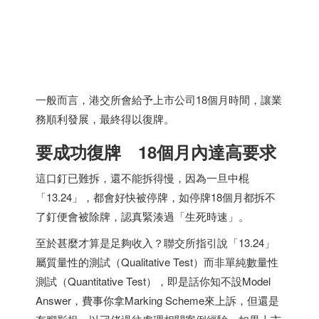
一般而言，港交所會給予上市公司18個月時間，讓業
務順利發展，最終得以復牌。
要成功復牌 18個月內達高要求
這口釘已難拆，還不能拆得慢，因為一旦中棍
「13.24」，都會好快被停牌，如停牌18個月都拆不
了釘便會被除牌，認真緊湊過「生死時速」。
至於甚麼才算是足夠收入？聯交所指引說「13.24」
屬質量性的測試（Qualitative Test）而非單純數量性
測試（Quantitative Test），即是話你知不設Model
Answer，費事你拿Marking Scheme來上訴，但還是