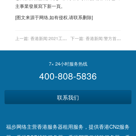
主事業發展寫下新一頁。
[图文来源于网络,如有侵权,请联系删除]
上一篇:
香港新闻:2021工展
下一篇:
香港新闻:警方首破
會購物節今開幕 邱騰華：市
涉及「百分百擔保特惠貸
民可安心購物
款」騙案 拘捕56人
7× 24小时服务热线
400-808-5836
联系我们
福步网络主营香港服务器租用服务，提供香港CN2服务