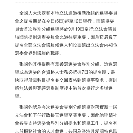
全國人大決定和本地立法通過後新改組的選舉委員
會之提名期是在今日(6日)起至12日舉行，而選舉委
員會首次界別分組選舉將於9月19日舉行;立法會議員
張國鈞提到選舉委員會比過往更重要，因為它肩負了
提名全部立法會議員候選人和投票選出立法會內40位
選委會界別議員的職能。
張國鈞其後提醒有意參選選委會界別分組、透過選
舉成為選委的合資格人士務必把握7日的提名期，盡
快取得所需數目提名並交回表格到選舉事務處，否則
將無法參與完善選舉制度後本港首次舉行之多場選
舉。
張國鈞認為今次選委會界別分組選舉對落實新一屆
立法會和下任行政長官選舉至關重要，因此他呼籲社
會各界支持選委會界別分組提名和選舉工作，提名有
志於服務社會的人才參選，共同為
香港
具愛國特色民