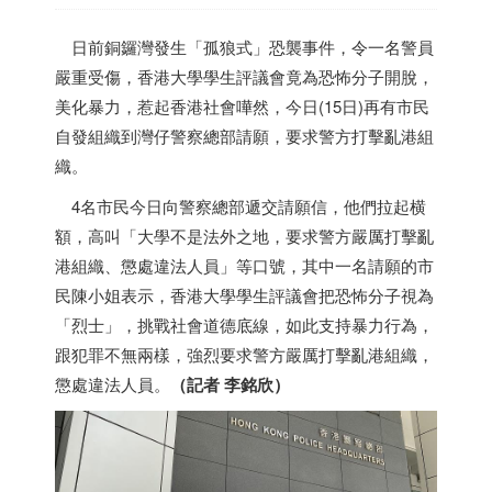
日前銅鑼灣發生「孤狼式」恐襲事件，令一名警員
嚴重受傷，
香港
大學學生評議會竟為恐怖分子開脫，
美化暴力，惹起
香港
社會嘩然，今日(15日)再有市民
自發組織到灣仔警察總部請願，要求警方打擊亂港組
織。
4名市民今日向警察總部遞交請願信，他們拉起横
額，高叫「大學不是法外之地，要求警方嚴厲打擊亂
港組織、懲處違法人員」等口號，其中一名請願的市
民陳小姐表示，
香港
大學學生評議會把恐怖分子視為
「烈士」，挑戰社會道德底線，如此支持暴力行為，
跟犯罪不無兩樣，強烈要求警方嚴厲打擊亂港組織，
懲處違法人員。
（記者 李銘欣）