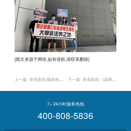
[图文来源于网络,如有侵权,请联系删除]
上一篇:
香港新闻:國泰推訂
下一篇:
香港新闻:《議事規
製服務避「英國禁飛令」回
則》限制委員會人數 謝偉
港 票價6700元起
俊：撥亂反正提高效率
7× 24小时服务热线
400-808-5836