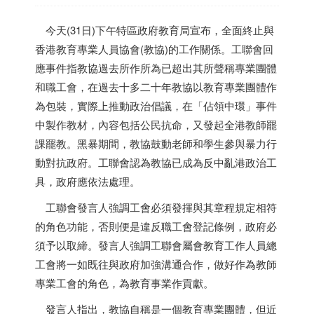
今天(31日)下午特區政府教育局宣布，全面終止與
香港
教育專業人員協會(教協)的工作關係。工聯會回
應事件指教協過去所作所為已超出其所聲稱專業團體
和職工會，在過去十多二十年教協以教育專業團體作
為包裝，實際上推動政治倡議，在「佔領中環」事件
中製作教材，內容包括公民抗命，又發起全港教師罷
課罷教。黑暴期間，教協鼓動老師和學生參與暴力行
動對抗政府。工聯會認為教協已成為反中亂港政治工
具，政府應依法處理。
工聯會發言人強調工會必須發揮與其章程規定相符
的⻆色功能，否則便是違反職工會登記條例，政府必
須予以取締。發言人強調工聯會屬會教育工作人員總
工會將一如既往與政府加強溝通合作，做好作為教師
專業工會的角色，為教育事業作貢獻。
發言人指出，教協自稱是一個教育專業團體，但近