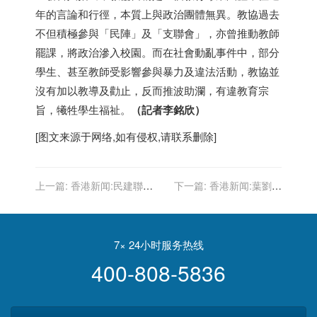
年的言論和行徑，本質上與政治團體無異。教協過去
不但積極參與「民陣」及「支聯會」，亦曾推動教師
罷課，將政治滲入校園。而在社會動亂事件中，部分
學生、甚至教師受影響參與暴力及違法活動，教協並
沒有加以教導及勸止，反而推波助瀾，有違教育宗
旨，犧牲學生福祉。
（記者李銘欣）
[图文来源于网络,如有侵权,请联系删除]
上一篇:
香港新闻:民建聯：
下一篇:
香港新闻:葉劉淑
全力支持教育局終止與教協
儀：新民黨已站穩陣腳 成為
的工作關係
建制派中堅分子
7× 24小时服务热线
400-808-5836