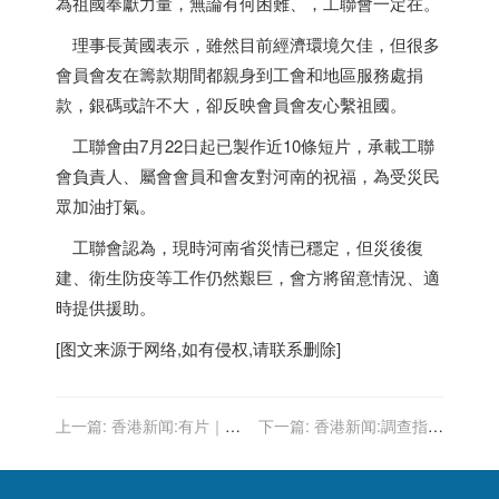
為祖國奉獻力量，無論有何困難、，工聯會一定在。
理事長黃國表示，雖然目前經濟環境欠佳，但很多
會員會友在籌款期間都親身到工會和地區服務處捐
款，銀碼或許不大，卻反映會員會友心繫祖國。
工聯會由7月22日起已製作近10條短片，承載工聯
會負責人、屬會會員和會友對河南的祝福，為受災民
眾加油打氣。
工聯會認為，現時河南省災情已穩定，但災後復
建、衛生防疫等工作仍然艱巨，會方將留意情況、適
時提供援助。
[图文来源于网络,如有侵权,请联系删除]
上一篇:
香港新闻:有片｜油
下一篇:
香港新闻:調查指廣
麻地鋁窗墮下險擊中途人 一
深珠成港青除香港外最受歡
名女子被捕
迎創業城市