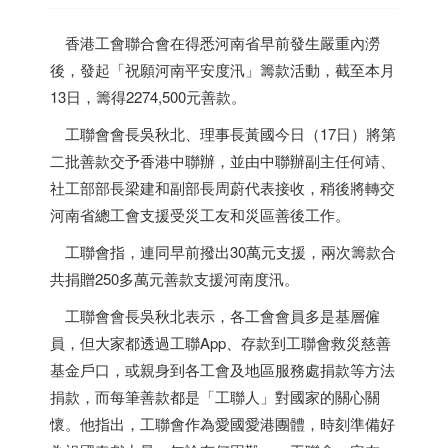
香港
工會聯合會在得悉河南省早前發生嚴重內澇
後，發起「祝願河南平安度汛」籌款活動，截至本月
13日，籌得2274,500元善款。
工聯會會長吳秋北、理事長黃國今日（17日）將第
二批善款交予
香港
中聯辦，並由中聯辦副主任何靖、
社工部部長梁建和副部長周蔚代表接收，稍後將轉交
河南省總工會支援受災工友和災區善後工作。
工聯會指，連同早前撥出30萬元支援，兩次籌款合
共捐贈250多萬元善款支援河南度汛。
工聯會會長吳秋北表示，各工會會員多是基層僱
員，但大家都透過工聯App、存款到工聯會救災慈善
基金戶口，或親身到各工會及地區服務處捐款等方法
捐款，而每筆善款都是「工聯人」對國家的關心關
懷。他指出，工聯會作為愛國愛港團體，時刻準備好