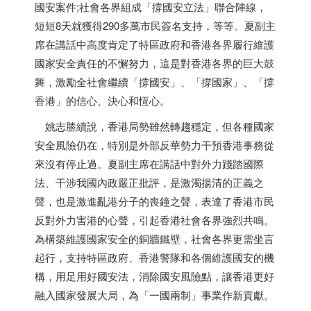
國安案件;社會各界組成「撐國安立法」聯合陣線，
短短8天就獲得290多萬市民簽名支持，等等。夏副主
席在講話中高度肯定了特區政府和
香港
各界履行維護
國家安全責任的不懈努力，這是對
香港
各界的巨大鼓
舞，激勵全社會繼續「撐國安」、「撐國家」、「撐
香港
」的信心、決心和恆心。
姚志勝續說，
香港
局勢雖然轉趨穩定，但各種國家
安全風險仍在，特別是外部反華勢力干預
香港
事務從
來沒有停止過。夏副主席在講話中對外力踐踏國際
法、干涉我國內政嚴正批評，是激濁揚清的正義之
聲，也是激進亂港分子的喪鐘之聲，表達了
香港
市民
反對外力害港的心聲，引起
香港
社會各界強烈共鳴。
為構築維護國家安全的銅牆鐵壁，社會各界更需坐言
起行，支持特區政府、
香港
警隊和各個維護國安的機
構，用足用好國安法，消除國安風險點，讓
香港
更好
融入國家發展大局，為「一國兩制」事業作新貢獻。