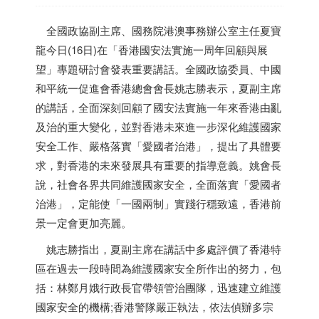
全國政協副主席、國務院港澳事務辦公室主任夏寶
龍今日(16日)在「
香港
國安法實施一周年回顧與展
望」專題研討會發表重要講話。全國政協委員、中國
和平統一促進會
香港
總會會長姚志勝表示，夏副主席
的講話，全面深刻回顧了國安法實施一年來
香港
由亂
及治的重大變化，並對
香港
未來進一步深化維護國家
安全工作、嚴格落實「愛國者治港」，提出了具體要
求，對
香港
的未來發展具有重要的指導意義。姚會長
說，社會各界共同維護國家安全，全面落實「愛國者
治港」，定能使「一國兩制」實踐行穩致遠，
香港
前
景一定會更加亮麗。
姚志勝指出，夏副主席在講話中多處評價了
香港
特
區在過去一段時間為維護國家安全所作出的努力，包
括：林鄭月娥行政長官帶領管治團隊，迅速建立維護
國家安全的機構;
香港
警隊嚴正執法，依法偵辦多宗