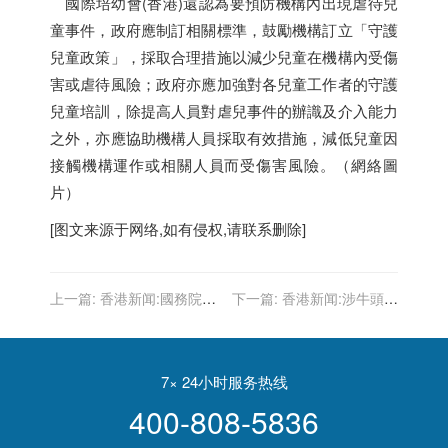
國際培幼會(
香港
)還認為要預防機構內出現虐待兒
童事件，政府應制訂相關標準，鼓勵機構訂立「守護
兒童政策」，採取合理措施以減少兒童在機構內受傷
害或虐待風險；政府亦應加強對各兒童工作者的守護
兒童培訓，除提高人員對虐兒事件的辦識及介入能力
之外，亦應協助機構人員採取有效措施，減低兒童因
接觸機構運作或相關人員而受傷害風險。（網絡圖
片）
[图文来源于网络,如有侵权,请联系删除]
上一篇:
香港新闻:國務院港
下一篇:
香港新闻:涉牛頭角
澳辦：熱烈祝賀香港體育健
站外非法集結 4男女被判囚4
兒在東京奧運會創造佳績
至10個月
7× 24小时服务热线
400-808-5836