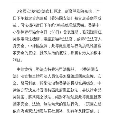
3名國安法指定法官杜麗冰、彭寶琴及陳嘉信，昨
日下午裁定首宗違反《
香港
國安法》被告唐英傑罪成
後，司法機構當日下午約5時接獲電話恐嚇。
香港
中
小型律師行協會今日（28日）發表聲明，強烈譴責狂
徒致電司法機構，電話恐嚇3位法官，威脅3位法官人
身安全。中律協強調，此等嚴重違法行為挑戰維護國
家安全的底線、挑戰法治的底線，損害
香港
人的根本
利益。
中律協指，堅決支持
香港
司法機關、 《
香港
國安
法》法官和全體司法人員無畏無懼維護國家主權、安
全、發展利益，捍衛法治和
香港
的長期繁榮穩定。中
律協亦堅決支持
香港
特區政府嚴正執法，盡快緝拿兇
徒歸案，將其繩之以法，絕對不能姑息此等嚴重挑戰
國家安全、法治、無法無天的違法行為。（頂圖左起
依次為國安法指定法官杜麗冰、彭寶琴及陳嘉信。）