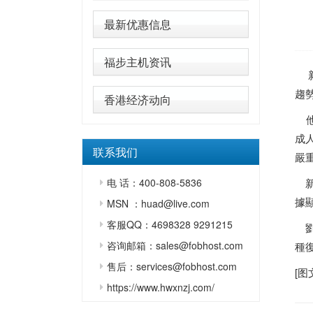
最新优惠信息
福步主机资讯
新
趨
香港经济动向
他
成
联系我们
嚴
电 话：400-808-5836
新
據
MSN ：huad@live.com
客服QQ：4698328 9291215
劉
咨询邮箱：sales@fobhost.com
種
售后：services@fobhost.com
[图
https://www.hwxnzj.com/