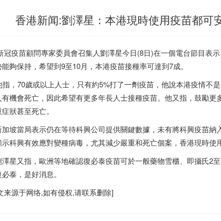
香港新闻:劉澤星：本港現時使用疫苗都可
冠疫苗顧問專家委員會召集人劉澤星今日(8日)在一個電台節目表示
勢能夠保持，希望到9至10月，本港疫苗接種率可達到7成。
指，70歲或以上人士，只有約5%打了一劑疫苗，他說本港疫情不是
人有機會死亡，因此希望有更多年長人士接種疫苗。他又指，鼓勵更
重症狀甚至死亡。
加坡當局表示仍在等待科興公司提供關鍵數據，未有將科興疫苗納
顯示科興有效應對變種病毒，尤其減少嚴重和死亡個案，
香港
現時使
澤星又指，歐洲等地確認復必泰疫苗可於一般藥物雪櫃、即攝氏2至
復必泰，是好消息。
文来源于网络,如有侵权,请联系删除]