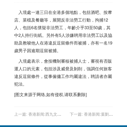
入境處一連三日在全港多個地點，包括酒吧、按摩
店、菜檔及餐廳等，展開反非法勞工行動，拘捕12
人，包括6名懷疑非法勞工，年齡介乎33至50歲，其
中2人持行街紙。另外有5人涉嫌聘用非法勞工以及協
助及教唆他人在港違反逗留條件而被捕，亦有一名19
歲男子因逾期逗留被捕。
入境處表示，會按機制審核被捕人士，審視有否販
運人口的元素，包括涉及威脅及剝削，強調任何旅客
違反逗留條件，從事僱傭工作均屬違法，聘請者亦屬
犯法。
[图文来源于网络,如有侵权,请联系删除]
上一篇:
香港新闻:西九文化
下一篇:
香港新闻:葉劉淑
區設東奧直播區 全民為香港
儀：香港一些問題不能再拖
運動員加油打氣
下任特首應是「政治家」