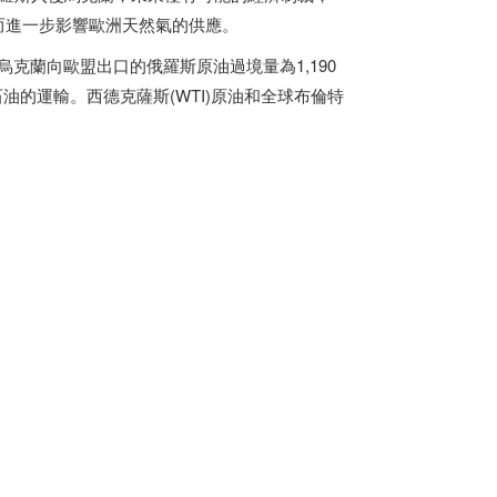
斷，而進一步影響歐洲天然氣的供應。
烏克蘭向歐盟出口的俄羅斯原油過境量為1,190
石油的運輸。西德克薩斯(WTI)原油和全球布倫特