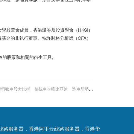
學校董會成員，香港證券及投資學會（HKSI）
資基金的非執行董事。特許財務分析師（CFA）
VDA的股票和相關的衍生工具。
新闻:車股大比拼 傳統車企吼比亞迪 造車新勢力
看好小鵬｜伍禮賢
P线路服务器，香港阿里云线路服务器，香港华