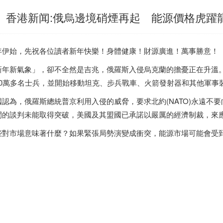
香港新闻:俄烏邊境硝煙再起 能源價格虎躍
年伊始，先祝各位讀者新年快樂！身體健康！財源廣進！萬事勝意！
新年新氣象」，卻不全然是吉兆，俄羅斯入侵烏克蘭的擔憂正在升溫
10萬多名士兵，並開始移動坦克、步兵戰車、火箭發射器和其他軍事
國認為，俄羅斯總統普京利用入侵的威脅，要求北約(NATO)永遠不
間的談判未能取得突破，美國及其盟國已承諾以嚴厲的經濟制裁，來
些對市場意味著什麼？如果緊張局勢演變成衝突，能源市場可能會受