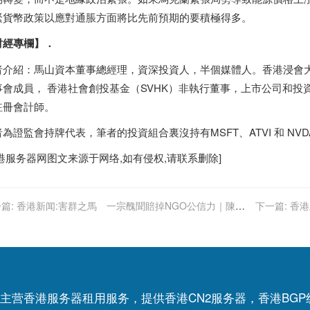
緊貨幣政策以應對通脹方面將比先前預期的要積極得多。
財經專欄】
．
者介紹：馬山資本董事總經理，資深投資人，半個媒體人。香港浸會大
事會成員， 香港社會創投基金（SVHK）非執行董事，上市公司和投
註冊會計師。
者為證監會持牌代表，筆者的投資組合裏沒持有MSFT、ATVI 和 N
港服务器
网图文来源于网络,如有侵权,请联系删除]
篇:
香港新闻:害群之馬 一宗醜聞賠掉NGO公信力｜陳仕
下一篇:
香港
主营香港服务器租用服务，提供香港CN2服务器，香港BG