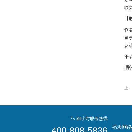
收
【
作
董
及
筆
[
香
上一
娜
7× 24小时服务热线
福步网络
400-808-5836