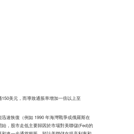
150美元，而導致通脹率增加一倍以上至
速恢復（例如 1990 年海灣戰爭或俄羅斯在
022 年開始，股市走低主要歸因於市場對美聯儲(Fed)的
漲和進一步通貨膨脹，預計美聯儲在提高利率和