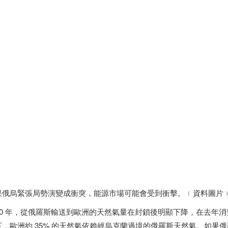
果俄烏緊張局勢演變成衝突，能源市場可能會受到衝擊。﹙資料圖片
020 年，從俄羅斯輸送到歐洲的天然氣量在封鎖後明顯下降，在去年
下，歐洲約 35% 的天然氣依賴經烏克蘭過境的俄羅斯天然氣。如果