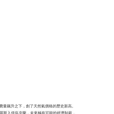
﹚
消費量飆升之下，創了天然氣價格的歷史新高。
俄羅斯入侵烏克蘭，未來極有可能的經濟制裁，