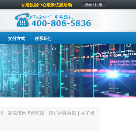
香港数据中心最新优惠活动...
登录 / 注册
支付方式
联系我们
再起 能源價格虎躍龍騰 慎防蝴蝶效應｜林子傑