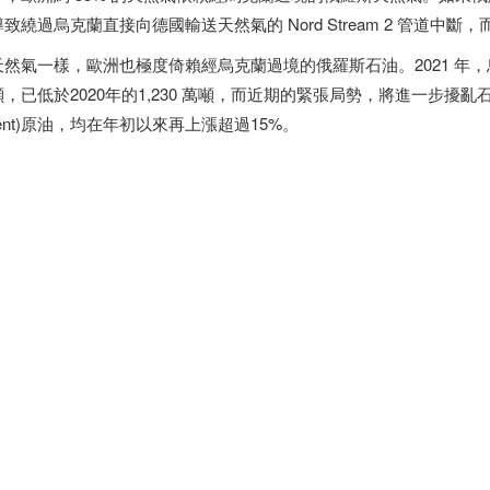
致繞過烏克蘭直接向德國輸送天然氣的 Nord Stream 2 管道中
天然氣一樣，歐洲也極度倚賴經烏克蘭過境的俄羅斯石油。2021 年，
噸，已低於2020年的1,230 萬噸，而近期的緊張局勢，將進一步擾亂
rent)原油，均在年初以來再上漲超過15%。