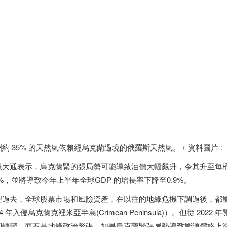
洲約 35% 的天然氣依賴經烏克蘭過境的俄羅斯天然氣。﹙資料圖片﹚
根大通表示，烏克蘭緊的張局勢可能導致油價大幅飆升，令其升至每桶
2%，並將導致今年上半年全球GDP 的增長率下降至0.9%。
望過去，全球股票市場和風險資產，在以往的地緣危機下調過後，都能迅
14 年入侵烏克蘭克裡米亞半島(Crimean Peninsula)）。但從 2
期轉變，而不是地緣政治緊張。如果烏克蘭緊張局勢導致能源價格上