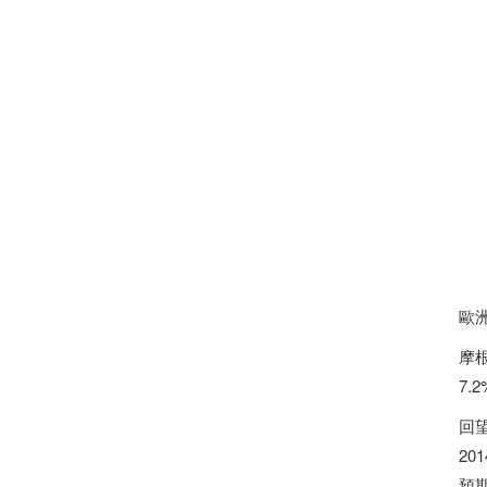
歐
摩
7.
回
20
預