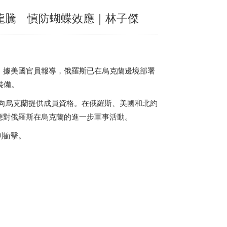
龍騰 慎防蝴蝶效應｜林子傑
。據美國官員報導，俄羅斯已在烏克蘭邊境部署
裝備。
要向烏克蘭提供成員資格。在俄羅斯、美國和北約
應對俄羅斯在烏克蘭的進一步軍事活動。
到衝擊。