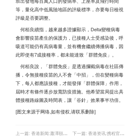
班出發地每百萬人口的發病率、上座率及飛行時間
等，量化高中低風險地區的評級標準，亦要每日檢視
評級是否要調整。
何栢良續指，越來越多證據顯示，Delta變種病毒
會影響疫苗產生的保護力，已接種人士受感染後，呼
吸道可能仍有高病毒量，並有機會繼續傳播病毒，因
此即使有7成接種率，都未能達致「群體免疫」。
何栢良說，「群體免疫」是透過攔截病毒在社區傳
播，令無接種疫苗的人不會「中招」，但在變種病毒
下，每人都應該接種，才能發揮「群體保障」作用，
屆時才有條件逐步放寬防疫措施。他希望當局提出具
體接種路線圖及時間表，讓「谷針」效果事半功倍。
[图文来源于网络,如有侵权,请联系删除]
上一篇:
香港新闻:蕭澤頤：
下一篇:
香港资讯:携程官方
「民陣」相關調查仍在進行
支付工具「程支付」正式上