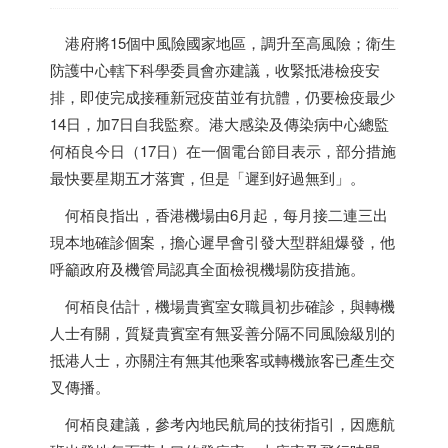
港府將15個中風險國家地區，調升至高風險；衛生
防護中心轄下科學委員會亦建議，收緊抵港檢疫安
排，即使完成接種新冠疫苗並有抗體，仍要檢疫最少
14日，加7日自我監察。港大感染及傳染病中心總監
何栢良今日（17日）在一個電台節目表示，部分措施
最快要星期五才落實，但是「遲到好過無到」。
何栢良指出，
香港
機場由6月起，每月接二連三出
現本地確診個案，擔心遲早會引發大型群組爆發，他
呼籲政府及機管局認真全面檢視機場防疫措施。
何栢良估計，機場貴賓室女職員初步確診，與轉機
人士有關，質疑貴賓室有無妥善分隔不同風險級別的
抵港人士，亦關注有無其他乘客或轉機旅客已產生交
叉傳播。
何栢良建議，參考內地民航局的技術指引，因應航