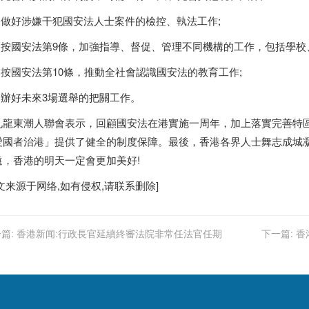
.做好涉嫌干犯國安法人士案件的檢控、執法工作;
.按國安法第9條，加強指導、督促、管理不同機構的工作，包括學校
.按國安法第10條，推動全社會認識國安法的教育工作;
.辦好未來3場選舉的把關工作。
龍東潮人聯會表示，回顧國安法在港實施一周年，加上落實完善特
愛國者治港」提供了健全的制度保障。最後，
香港
各界人士舞志成城
遠，
香港
的明天一定會更加美好!
文来源于网络,如有侵权,请联系删除]
篇:
香港新闻:行政長官延續終審法院非常任法官任期
下一篇:
香