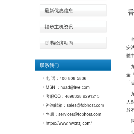
最新优惠信息
福步主机资讯
全
香港经济动向
安
體
联系我们
九
全
电 话：400-808-5836
「
MSN ：huad@live.com
九
客服QQ：4698328 9291215
人
咨询邮箱：sales@fobhost.com
於
售后：services@fobhost.com
同
https://www.hwxnzj.com/
1