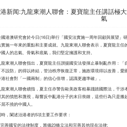
香港新闻:九龍東潮人聯會：夏寶龍主任講話極
氣
國港澳研究會於今日(16日)舉行「國安法實施一周年回顧與展望」
法實施一年來的重點和主要成就。九龍東潮人聯會表示，夏寶龍主任
中國人的志氣、骨氣和底氣，我们堅定擁護和支持。
龍東潮人聯會指出，夏寶龍主任讃揚國安法發揮止暴制亂作用：「
「不設防」的得以終結，管治秩序恢復正常，施政環境得以改善，愛
香港
社會對「一國兩制」的信心倍增，認識更趨準確」。
龍東潮人聯會續指，夏主任亦警告歐美政客粗暴踐踏國際法，干涉
對其的憤怒和蔑視，敲響反中亂港分子的末日喪鍾，這些行為只是搬
不屈不撓的中國人。
時，闌述治港者的5項主要工作要求：
.完善國安的法律制度，籌備23條立法和完善其他現在法律;