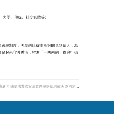
、大學、傳媒、社交媒體等;
區選舉制度，黑暴的陰霾漸漸散開見到晴天，為
凝聚起來守護
香港
，推進「一國兩制」實踐行穩
港新闻:陳曼琪冀國安法案件盡快量刑裁決 為同類案
件提供案例