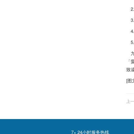
2
3
4
5
九
「
致
[图
上一
7× 24小时服务热线