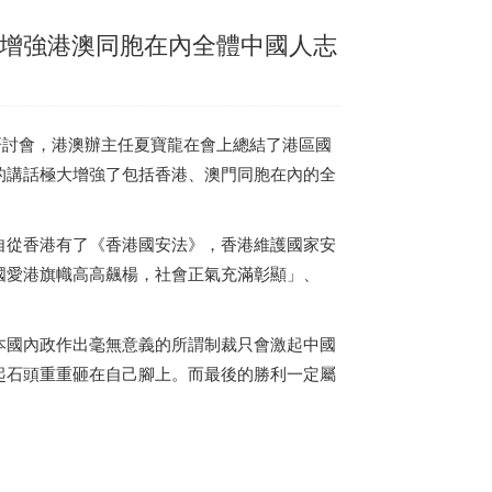
大增強港澳同胞在內全體中國人志
研討會，港澳辦主任夏寶龍在會上總結了港區國
的講話極大增強了包括
香港
、澳門同胞在內的全
自從
香港
有了《
香港
國安法》，
香港
維護國家安
國愛港旗幟高高飆楊，社會正氣充滿彰顯」、
本國內政作出毫無意義的所謂制裁只會激起中國
起石頭重重砸在自己腳上。而最後的勝利一定屬