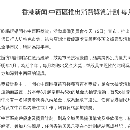
香港新闻:中西區推出消費獎賞計劃 
吃喝玩樂開心中西區獎賞」活動籌備委員會今天（2日）宣布，推出
、假日行人坊特色市集、結合店舖消費優惠獎賞籌辦多項文娛康樂活
及全港市民，時間為期半年。
辦方稱計劃旨在激活經濟，鼓勵市民接種疫苗，結集跨界別力量共同
至明年1月，為期半年，每月均送出足金大獎，並設具主題性的吃喝
，亦加深對中西區的認識。
獎賞計劃中，「開心中西區疫苗齊接種齊齊有獎賞」足金大抽獎活
」運動而設置，於本年8月起舉辦共6次的足金大抽獎活動，首5次抽獎
獎中將有一名得獎者獨得八兩足金，成為超級幸運兒。任何
香港
居民
疫苗及在中西區內居住或工作，均有資格參加抽獎。
中西區商戶優惠及獎賞計劃」則為全城居民提供購物及餐飲優惠，
長經濟。參加方法簡易，任何
香港
居民只要在本計劃網站完成登記，