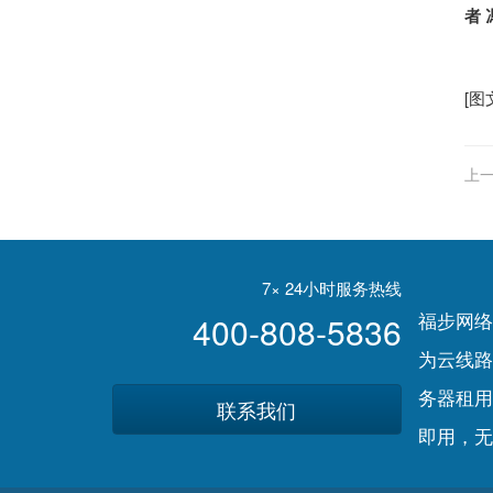
者 
[图
上一
7× 24小时服务热线
福步网络
400-808-5836
为云线路
务器租用
联系我们
即用，无