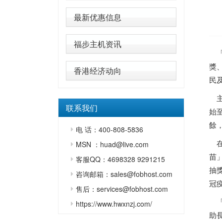
最新优惠信息
福步主机资讯
「
獎
香港经济动向
民
主
联系我们
始
餘
电 话：400-808-5836
在
MSN ：huad@live.com
苗
客服QQ：4698328 9291215
抽
咨询邮箱：sales@fobhost.com
冠
售后：services@fobhost.com
「
https://www.hwxnzj.com/
助