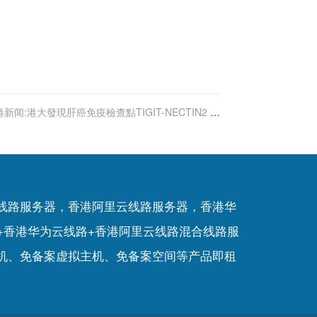
新闻:港大發現肝癌免疫檢查點TIGIT-NECTIN2 或
為肝癌病人提供精準治療
P线路服务器，香港阿里云线路服务器，香港华
+香港华为云线路+香港阿里云线路混合线路服
机
、
免备案虚拟主机
、
免备案空间
等产品即租