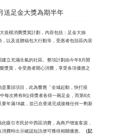
每月送足金大獎為期半年
大規模消費獎賞計劃，內容包括：足金大抽
動，以及送贈福包大行動等，受惠者包括區內居
建立充滿生氣的社區。整項計劃由今年8月開
玩樂獎賞，令受惠者開心消費，享受各項優惠之
動是重頭項目，此為響應「全城起動，快打疫
中每次將有8位得獎者各得一兩足金，而第6次
只要年滿18歲，並已在
香港
完成接種任何一劑新
藉此吸引市民於中西區消費，為商戶增進客源，
在消費時出示確認短訊便可獲得相關優惠。
（記