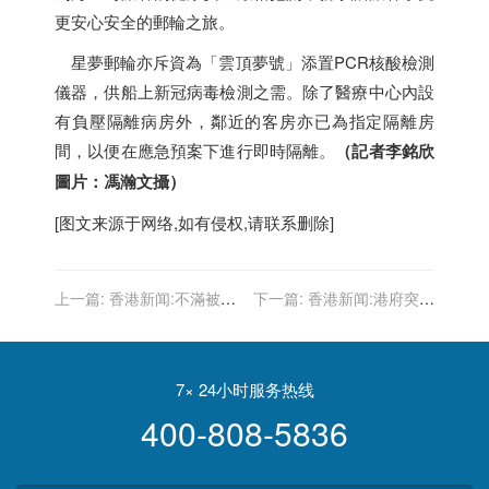
更安心安全的郵輪之旅。
星夢郵輪亦斥資為「雲頂夢號」添置PCR核酸檢測
儀器，供船上新冠病毒檢測之需。除了醫療中心內設
有負壓隔離病房外，鄰近的客房亦已為指定隔離房
間，以便在應急預案下進行即時隔離。
（記者李銘欣
圖片：馮瀚文攝）
[图文来源于网络,如有侵权,请联系删除]
上一篇:
香港新闻:不滿被罵
下一篇:
香港新闻:港府突擊
「黑社會」 何君堯控告郭榮
查上環尚賢居強檢報告 20人
鏗等3人誹謗案押9月再訊
違令遭罰款
7× 24小时服务热线
400-808-5836