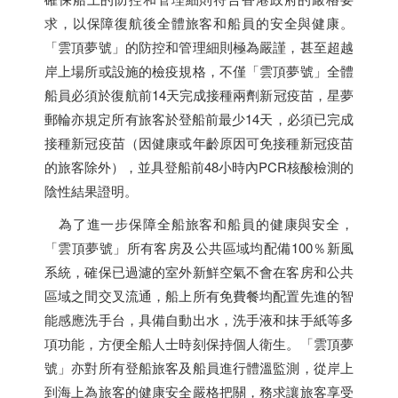
求，以保障復航後全體旅客和船員的安全與健康。
「雲頂夢號」的防控和管理細則極為嚴謹，甚至超越
岸上場所或設施的檢疫規格，不僅「雲頂夢號」全體
船員必須於復航前14天完成接種兩劑新冠疫苗，星夢
郵輪亦規定所有旅客於登船前最少14天，必須已完成
接種新冠疫苗（因健康或年齡原因可免接種新冠疫苗
的旅客除外），並具登船前48小時內PCR核酸檢測的
陰性結果證明。
為了進一步保障全船旅客和船員的健康與安全，
「雲頂夢號」所有客房及公共區域均配備100％新風
系統，確保已過濾的室外新鮮空氣不會在客房和公共
區域之間交叉流通，船上所有免費餐均配置先進的智
能感應洗手台，具備自動出水，洗手液和抹手紙等多
項功能，方便全船人士時刻保持個人衛生。「雲頂夢
號」亦對所有登船旅客及船員進行體溫監測，從岸上
到海上為旅客的健康安全嚴格把關，務求讓旅客享受