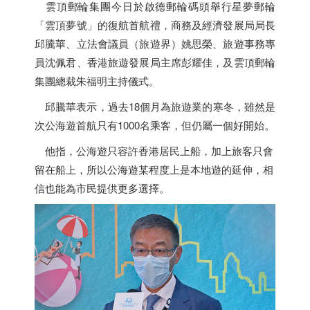
雲頂郵輪集團今日於啟德郵輪碼頭舉行星夢郵輪
「雲頂夢號」的復航首航禮，商務及經濟發展局局長
邱騰華、立法會議員（旅遊界）姚思榮、旅遊事務專
員沈佩君、
香港
旅遊發展局主席彭耀佳，及雲頂郵輪
集團總裁朱福明主持儀式。
邱騰華表示，過去18個月為旅遊業的寒冬，雖然是
次公海遊首航只有1000名乘客，但仍屬一個好開始。
他指，公海遊只容許
香港
居民上船，加上旅客只會
留在船上，所以公海遊某程度上是本地遊的延伸，相
信也能為市民提供更多選擇。