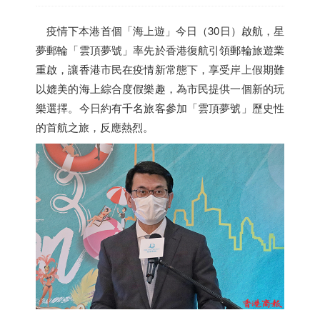
疫情下本港首個「海上遊」今日（30日）啟航，星
夢郵輪「雲頂夢號」率先於
香港
復航引領郵輪旅遊業
重啟，讓
香港
市民在疫情新常態下，享受岸上假期難
以媲美的海上綜合度假樂趣，為市民提供一個新的玩
樂選擇。今日約有千名旅客參加「雲頂夢號」歷史性
的首航之旅，反應熱烈。