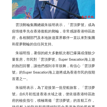
雲頂郵輪集團總裁朱福明表示，「雲頂夢號」成為
疫情後率先在
香港
復航的郵輪，非常感謝
香港
特區政
府，各相關部門及本地旅遊業界夥伴一直以來對集團
和星夢郵輪的信任與支持。
朱福明指，暑假的絕大多數航次都已爆滿或僅餘少
量客房，市民對「雲頂夢號」Super Seacation海上遊
的熱烈回響，讓他們感到非常鼓舞，有信心「雲頂夢
號」的Super Seacation海上遊將成為
香港
市民的假期
首選之一。
朱福明表示，為了迎接第一批登船旅客，「雲頂夢
號」自6月初抵達
香港
水域之後，便依循
香港
特區政
府的檢疫指引，積極籌備「雲頂夢號」的首航工作，
確保船上的防控和管理細則符合
香港
政府的嚴格要